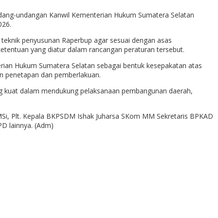
undang-undangan Kanwil Kementerian Hukum Sumatera Selatan
026.
teknik penyusunan Raperbup agar sesuai dengan asas
tentuan yang diatur dalam rancangan peraturan tersebut.
terian Hukum Sumatera Selatan sebagai bentuk kesepakatan atas
an penetapan dan pemberlakuan.
ang kuat dalam mendukung pelaksanaan pembangunan daerah,
H MSi, Plt. Kepala BKPSDM Ishak Juharsa SKom MM Sekretaris BPKAD
D lainnya. (Adm)