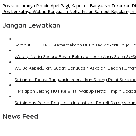
Pos sebelumnya
Pimpin Apel Pagi, Kapolres Banyuasin Tekankan Di
Pos berikutnya
Wabup Banyuasin Netta Indian Sambut Kepulangan 4
Jangan Lewatkan
Sambut HUT Ke-81 Kemerdekaan RI, Polsek Makarti Jaya B
Wabup Netta Secara Resmi Buka Jambore Anak Soleh Se-
Wujud Kepedulian, Bupati Banyuasin Askolani Bedah Ruma
Satlantas Polres Banyuasin Intensifkan Strong Point Sore da
Persiapan Jelang HUT Ke-81 RI, Wabup Netta Pimpin Upaca
Satbinmas Polres Banyuasin Intensifkan Patroli Dialogis d
News Feed