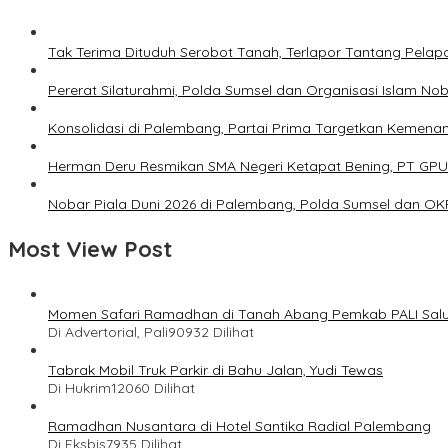
Tak Terima Dituduh Serobot Tanah, Terlapor Tantang Pelapo
Pererat Silaturahmi, Polda Sumsel dan Organisasi Islam Nob
Konsolidasi di Palembang, Partai Prima Targetkan Kemena
Herman Deru Resmikan SMA Negeri Ketapat Bening, PT GPU
Nobar Piala Duni 2026 di Palembang, Polda Sumsel dan O
Most View Post
Momen Safari Ramadhan di Tanah Abang Pemkab PALI Salu
Di Advertorial, Pali
90932 Dilihat
Tabrak Mobil Truk Parkir di Bahu Jalan, Yudi Tewas
Di Hukrim
12060 Dilihat
Ramadhan Nusantara di Hotel Santika Radial Palembang
Di Eksbis
7935 Dilihat