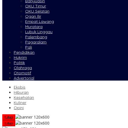
Banyuasin
OKU Timur
OKU Selatan
Ogan Ilir
Empat Lawang
Muratara
Lubuk Linggau
Palembang
Pagaralam
Pali
Pendidikan
Hukrim
Politik
Olahraga
Otomotif
Advertorial
Eksbis
Hiburan
Kesehatan
Kuliner
Opini
tutup
tutup