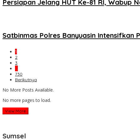
Persiapan Jelang HUT Ke-81 RI, Wabup N
Satbinmas Polres Banyuasin Intensifkan P
1
2
3
…
730
Berikutnya
No More Posts Available.
No more pages to load.
View More
Sumsel