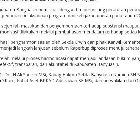
abupaten Banyuasin berdiskusi dengan tim perancang peraturan per
i pedoman pelaksanaan program dan kebijakan daerah pada tahun 2
 sejumlah masukan dan penyempurnaan terhadap substansi maupun 
onisasi dilakukan melalui pembahasan mendalam terhadap setiap ke
a hasil pengharmonisasian oleh Sekda Erwin dan pihak Kanwil Kemen
 menjadi langkah lanjutan sebelum Raperbup diproses menuju tahap
telah melalui proses harmonisasi dapat menjadi landasan hukum y
efektif, transparan, dan akuntabel di Kabupaten Banyuasin.
k Dr Drs H Ali Sadikin MSi, Kabag Hukum Setda Banyuasin Nuraina S
n SKom, Kabid Aset BPKAD Adi Irawan SE MSi, dan perwakilan dari OP