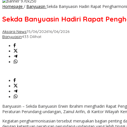
Homepage
/
Banyuasin
Sekda Banyuasin Hadiri Rapat Pengharmon
Sekda Banyuasin Hadiri Rapat Peng
Aksara News
15/06/2026
16/06/2026
Banyuasin
433 Dilihat
Banyuasin – Sekda Banyuasin Erwin Ibrahim menghadiri Rapat Pen
Peraturan Perundang-undangan, Zainul Arifin, di Kantor Wilayah K
Kegiatan pengharmonisasian tersebut merupakan bagian penting d
dengan ketentuan peraturan perundang-undangan yang lebih tinggi s