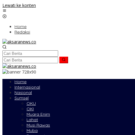
Lewati ke konten
Home
Redaksi
Home
Internasional
Nasional
Sumsel
OKU
OKI
Muara Enim
Lahat
Musi Rawas
Muba