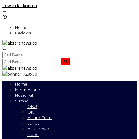
Lewati ke konten
Home
Redaksi
Home
Internasional
Nasional
Sumsel
OKU
OKI
Muara Enim
Lahat
Musi Rawas
Muba