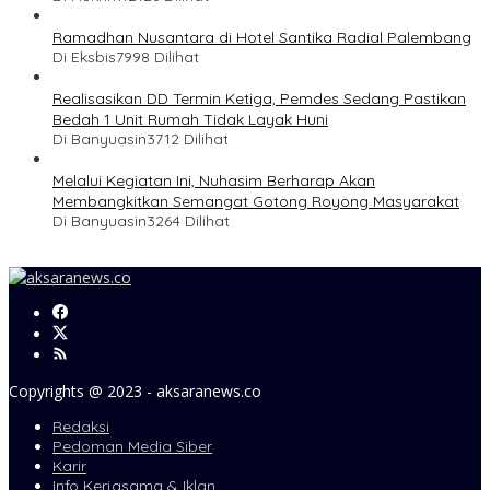
Ramadhan Nusantara di Hotel Santika Radial Palembang
Di Eksbis
7998 Dilihat
Realisasikan DD Termin Ketiga, Pemdes Sedang Pastikan
Bedah 1 Unit Rumah Tidak Layak Huni
Di Banyuasin
3712 Dilihat
Melalui Kegiatan Ini, Nuhasim Berharap Akan
Membangkitkan Semangat Gotong Royong Masyarakat
Di Banyuasin
3264 Dilihat
Copyrights @ 2023 - aksaranews.co
Redaksi
Pedoman Media Siber
Karir
Info Kerjasama & Iklan