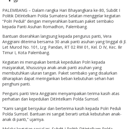
PALEMBANG – Dalam rangka Hari Bhayangkara ke-80, Subdit I
Politik DitIntelkam Polda Sumatera Selatan menggelar kegiatan
“Polri Peduli” dengan menyerahkan bantuan paket sembako
kepada Panti Asuhan Romadhon, Palembang.
Bantuan diserahkan langsung kepada pengurus panti, Vera
Anggraini diterima bersama 30 anak panti asuhan yang tinggal di Jl.
Let Murod No. 101, Lrg. Pandan, RT 02 RW 01, Kel. D IV, Kec. Ilir
Timur I, Kota Palembang.
Kegiatan ini merupakan bentuk kepedulian Polri kepada
masyarakat, khususnya anak-anak panti asuhan yang
membutuhkan uluran tangan. Paket sembako yang disalurkan
diharapkan dapat meringankan beban kebutuhan sehari-hari
penghuni panti.
Penguris panti Vera Anggraini menyampaikan terima kasih atas
perhatian dan kepedulian DitIntelkam Polda Sumsel.
“Kami sangat bersyukur dan berterima kasih kepada Polri Peduli
Polda Sumsel. Bantuan ini sangat berarti untuk kebutuhan anak-
anak di panti,” ujarnya.
Melalui kegiatan sosial ini, Subdit I Politik DitIntelkam Polda