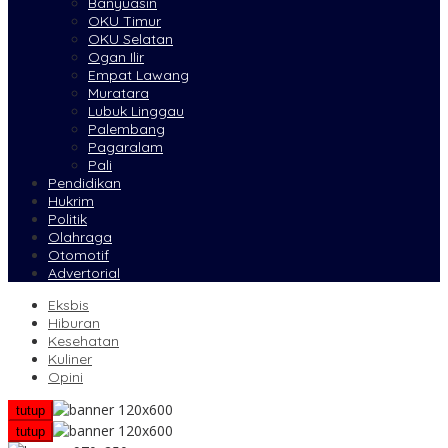
Banyuasin
OKU Timur
OKU Selatan
Ogan Ilir
Empat Lawang
Muratara
Lubuk Linggau
Palembang
Pagaralam
Pali
Pendidikan
Hukrim
Politik
Olahraga
Otomotif
Advertorial
Eksbis
Hiburan
Kesehatan
Kuliner
Opini
tutup
tutup