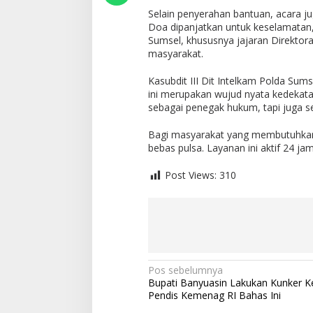
a
Selain penyerahan bantuan, acara jug
m
Doa dipanjatkan untuk keselamatan,
P
Sumsel, khususnya jajaran Direktor
o
masyarakat.
l
d
a
Kasubdit III Dit Intelkam Polda Su
S
ini merupakan wujud nyata kedekatan
u
sebagai penegak hukum, tapi juga se
m
s
Bagi masyarakat yang membutuhkan 
e
bebas pulsa. Layanan ini aktif 24 jam
l
B
Post Views:
310
a
g
i
k
a
n
S
e
N
Pos sebelumnya
m
Bupati Banyuasin Lakukan Kunker Ke
a
b
Pendis Kemenag RI Bahas Ini
v
a