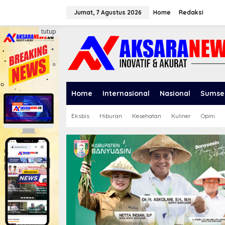
L
e
Jumat, 7 Agustus 2026
Home
Redaksi
w
a
tutup
t
i
k
e
k
o
Home
Internasional
Nasional
Sumse
n
t
e
Eksbis
Hiburan
Kesehatan
Kuliner
Opini
n