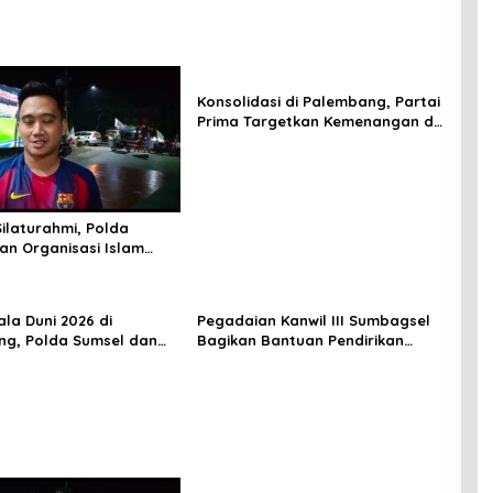
Konsolidasi di Palembang, Partai
Prima Targetkan Kemenangan di
Sumsel
Silaturahmi, Polda
an Organisasi Islam
ala Dunia 2026
la Duni 2026 di
Pegadaian Kanwil III Sumbagsel
g, Polda Sumsel dan
Bagikan Bantuan Pendirikan
arasi Komitmen Jaga
Rp21,6 Juta ke 60 Siswa di
as
Lampung