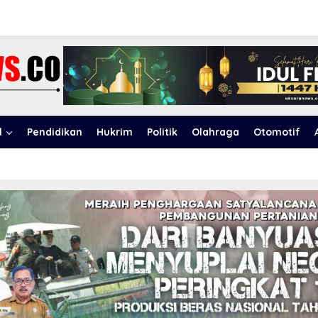
l
Pendidikan
Hukrim
Politik
Olahraga
Otomotif