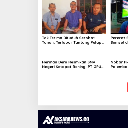
Tak Terima Dituduh Serobot
Pererat 
Tanah, Terlapor Tantang Pelapor
Sumsel d
Buktikan Legalitas di Bawah
Nobar Pi
Hukum!
Herman Deru Resmikan SMA
Nobar Pia
Negeri Ketapat Bening, PT GPU
Palemban
Perkuat Pemerataan Pendidikan
OKP Dekl
di Muratara
Kamtibm