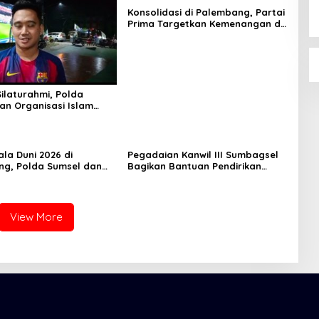
Konsolidasi di Palembang, Partai
Prima Targetkan Kemenangan di
Sumsel
Silaturahmi, Polda
an Organisasi Islam
ala Dunia 2026
la Duni 2026 di
Pegadaian Kanwil III Sumbagsel
g, Polda Sumsel dan
Bagikan Bantuan Pendirikan
arasi Komitmen Jaga
Rp21,6 Juta ke 60 Siswa di
as
Lampung
View More