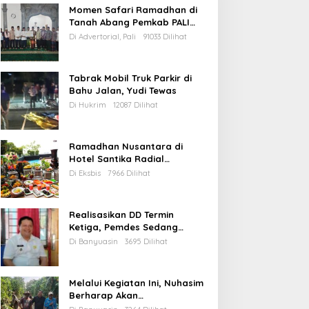
Momen Safari Ramadhan di
Tanah Abang Pemkab PALI
Salurkan Bantuan Untuk
Di Advertorial, Pali
91033 Dilihat
Mesjid
Tabrak Mobil Truk Parkir di
Bahu Jalan, Yudi Tewas
Di Hukrim
12087 Dilihat
Ramadhan Nusantara di
Hotel Santika Radial
Palembang
Di Eksbis
7966 Dilihat
Realisasikan DD Termin
Ketiga, Pemdes Sedang
Pastikan Bedah 1 Unit Rumah
Di Banyuasin
3695 Dilihat
Tidak Layak Huni
Melalui Kegiatan Ini, Nuhasim
Berharap Akan
Membangkitkan Semangat