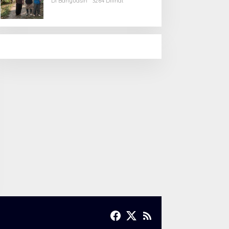
Di Banyuasin
3264 Dilihat
Gotong Royong Masyarakat