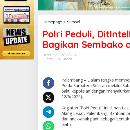
Homepage
/
Sumsel
P
o
Polri Peduli, DitIn
l
r
Bagikan Sembako d
i
P
e
Redaktur
12/06/2026
d
Sumsel
310 Dilihat
u
l
i
,
Palembang – Dalam rangka memperin
D
Polda Sumatera Selatan melalui Subd
i
bakti kepolisian dengan menyalurkan
t
12/6/2026).
I
n
Kegiatan “Polri Peduli” ini di panti
t
Alang Lebar, Palembang. Bantuan b
e
dan anak-anak panti sebagai bentuk
l
piatu.
k