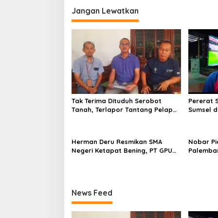
k
i
Jangan Lewatkan
o
g
d
a
i
H
s
U
i
T
p
B
h
o
a
s
y
a
Tak Terima Dituduh Serobot
Pererat 
n
Tanah, Terlapor Tantang Pelapor
Sumsel d
g
Buktikan Legalitas di Bawah
Nobar Pi
k
Hukum!
a
Herman Deru Resmikan SMA
Nobar Pia
r
Negeri Ketapat Bening, PT GPU
Palemban
a
Perkuat Pemerataan Pendidikan
OKP Dekl
k
di Muratara
Kamtibm
e
8
0
News Feed