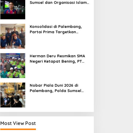
Sumsel dan Organisasi Islam
Nobar Piala Dunia 2026
Konsolidasi di Palembang,
Partai Prima Targetkan
Kemenangan di Sumsel
Herman Deru Resmikan SMA
Negeri Ketapat Bening, PT
GPU Perkuat Pemerataan
Pendidikan di Muratara
Nobar Piala Duni 2026 di
Palembang, Polda Sumsel
dan OKP Deklarasi Komitmen
Jaga Kamtibmas
Most View Post