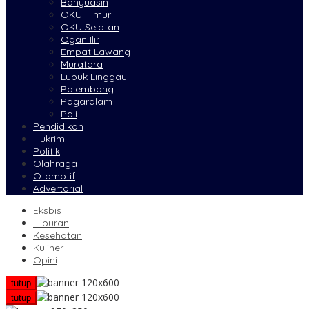
Banyuasin
OKU Timur
OKU Selatan
Ogan Ilir
Empat Lawang
Muratara
Lubuk Linggau
Palembang
Pagaralam
Pali
Pendidikan
Hukrim
Politik
Olahraga
Otomotif
Advertorial
Eksbis
Hiburan
Kesehatan
Kuliner
Opini
tutup
tutup