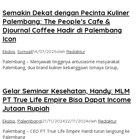
Semakin Dekat dengan Pecinta Kuliner
Palembang: The People’s Cafe &
Djournal Coffee Hadir di Palembang
Icon
Eksbis
,
Sumsel
|
14/07/2025
oleh
Redaktur
Palembang – Menjawab tingginya antusiasme masyarakat
Palembang, dua brand kuliner kebanggaan Ismaya Group,
Gelar Seminar Kesehatan, Handy: MLM
PT True Life Empire Bisa Dapat Income
Jutaan Rupiah
Eksbis
,
Palembang
|
21/11/2024
22/11/2024
oleh
Redaktur
Palembang – CEO PT True Life Empire Handi turun langsung ke
Palembang