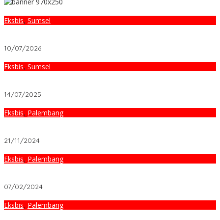
Eksbis
,
Sumsel
Beli Mobil Bekas Aman dan Terpecaya, Datang je Cars & Cheers
Setir Kanan Palembang
10/07/2026
Eksbis
,
Sumsel
Semakin Dekat dengan Pecinta Kuliner Palembang: The People’s
Cafe & Djournal Coffee Hadir di Palembang Icon
14/07/2025
Eksbis
,
Palembang
Gelar Seminar Kesehatan, Handy: MLM PT True Life Empire Bisa
Dapat Income Jutaan Rupiah
21/11/2024
Eksbis
,
Palembang
Rayakan Momen Spesial Valentine Dengan Penuh Kejutan
Spesial di ASTON Palembang Hotel & Conference Center
07/02/2024
Eksbis
,
Palembang
Mau Valentine Dinner bersama Pasangan, yuk ke The Excelton