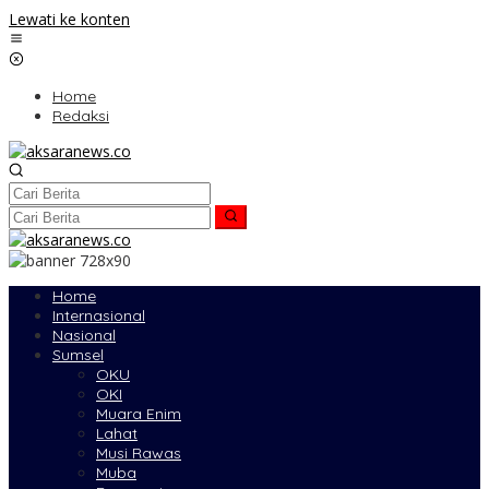
Lewati ke konten
Home
Redaksi
Home
Internasional
Nasional
Sumsel
OKU
OKI
Muara Enim
Lahat
Musi Rawas
Muba