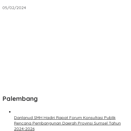
Hotel Palembang
05/02/2024
Polantas Banyuasin Hadir di Tengah Kemacetan, Bagikan
Makanan dan Air Mineral kepada Pengguna Jalan
Bripka Anton Lendra Terus Aktif Imbau Masyarakat Untuk
Melaksanakan Program P2B
Team E-Sport Banyuasin Mewakili Tingkat Polda di Kapolri Cup
Wabup Netta Apresiasi Pengabdian PGSD Unsri, Dorong
Kolaborasi Pendidikan Jadi Aksi Nyata
Wabup Banyuasin Netta Indan Gelar Yasinan dan Doa Bersama,
Santuni Kaum Duafa
Palembang
Danlanud SMH Hadiri Rapat Forum Konsultasi Publik
Rencana Pembangunan Daerah Provinsi Sumsel Tahun
2024-2026