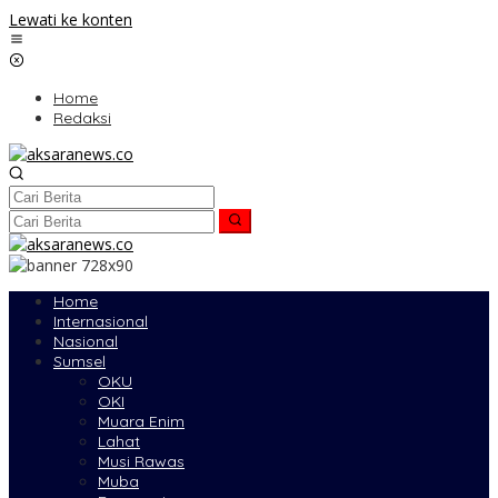
Lewati ke konten
Home
Redaksi
Home
Internasional
Nasional
Sumsel
OKU
OKI
Muara Enim
Lahat
Musi Rawas
Muba