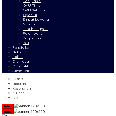
Banyuasin
OKU Timur
OKU Selatan
Ogan Ilir
Empat Lawang
Muratara
Lubuk Linggau
Palembang
Pagaralam
Pali
Pendidikan
Hukrim
Politik
Olahraga
Otomotif
Advertorial
Eksbis
Hiburan
Kesehatan
Kuliner
Opini
tutup
tutup