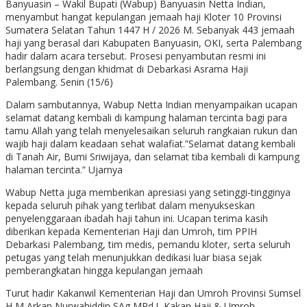
Banyuasin – Wakil Bupati (Wabup) Banyuasin Netta Indian,
menyambut hangat kepulangan jemaah haji Kloter 10 Provinsi
Sumatera Selatan Tahun 1447 H / 2026 M. Sebanyak 443 jemaah
haji yang berasal dari Kabupaten Banyuasin, OKI, serta Palembang
hadir dalam acara tersebut. Prosesi penyambutan resmi ini
berlangsung dengan khidmat di Debarkasi Asrama Haji
Palembang. Senin (15/6)
Dalam sambutannya, Wabup Netta Indian menyampaikan ucapan
selamat datang kembali di kampung halaman tercinta bagi para
tamu Allah yang telah menyelesaikan seluruh rangkaian rukun dan
wajib haji dalam keadaan sehat walafiat.”Selamat datang kembali
di Tanah Air, Bumi Sriwijaya, dan selamat tiba kembali di kampung
halaman tercinta.” Ujarnya
Wabup Netta juga memberikan apresiasi yang setinggi-tingginya
kepada seluruh pihak yang terlibat dalam menyukseskan
penyelenggaraan ibadah haji tahun ini. Ucapan terima kasih
diberikan kepada Kementerian Haji dan Umroh, tim PPIH
Debarkasi Palembang, tim medis, pemandu kloter, serta seluruh
petugas yang telah menunjukkan dedikasi luar biasa sejak
pemberangkatan hingga kepulangan jemaah
Turut hadir Kakanwil Kementerian Haji dan Umroh Provinsi Sumsel
H M Arkan Nurwahiddin SAg MPd.I, Kakan Haji & Umroh