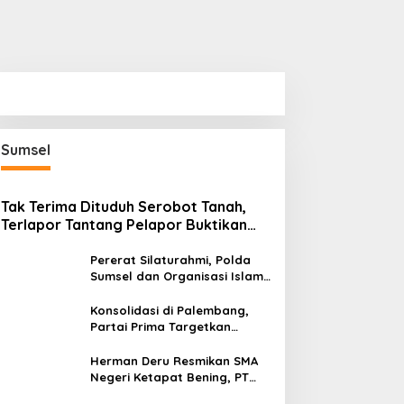
Sumsel
Tak Terima Dituduh Serobot Tanah,
Terlapor Tantang Pelapor Buktikan
Legalitas di Bawah Hukum!
Pererat Silaturahmi, Polda
Sumsel dan Organisasi Islam
Nobar Piala Dunia 2026
Konsolidasi di Palembang,
Partai Prima Targetkan
Kemenangan di Sumsel
Herman Deru Resmikan SMA
Negeri Ketapat Bening, PT
GPU Perkuat Pemerataan