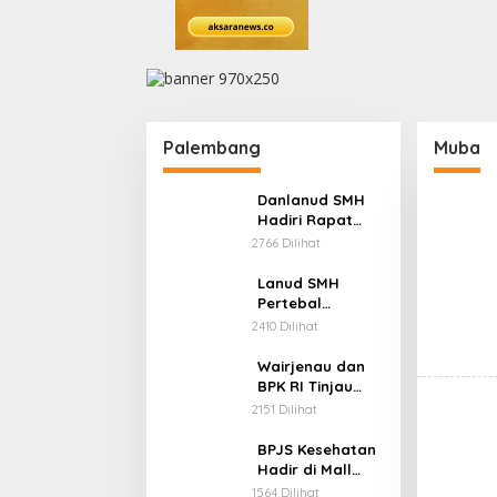
Palembang
Muba
Danlanud SMH
Hadiri Rapat
Forum
2766 Dilihat
Konsultasi Publik
Rencana
Lanud SMH
Pembangunan
Pertebal
Daerah Provinsi
Pengamanan di
2410 Dilihat
Sumsel Tahun
Bandara SMB II
2024-2026
Palembang
Wairjenau dan
BPK RI Tinjau
Aset di Lanud
2151 Dilihat
SMH
BPJS Kesehatan
Hadir di Mall
Pelayanan
1564 Dilihat