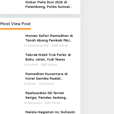
Pendidikan di Muratara
Nobar Piala Duni 2026 di
Palembang, Polda Sumsel
dan OKP Deklarasi Komitmen
Jaga Kamtibmas
Most View Post
Momen Safari Ramadhan di
Tanah Abang Pemkab PALI
Salurkan Bantuan Untuk
Di Advertorial, Pali
91032 Dilihat
Mesjid
Tabrak Mobil Truk Parkir di
Bahu Jalan, Yudi Tewas
Di Hukrim
12087 Dilihat
Ramadhan Nusantara di
Hotel Santika Radial
Palembang
Di Eksbis
7966 Dilihat
Realisasikan DD Termin
Ketiga, Pemdes Sedang
Pastikan Bedah 1 Unit Rumah
Di Banyuasin
3695 Dilihat
Tidak Layak Huni
Melalui Kegiatan Ini, Nuhasim