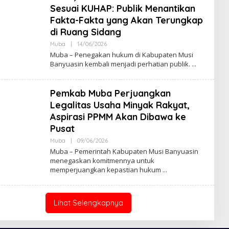
W
Sesuai KUHAP: Publik Menantikan
S
Fakta-Fakta yang Akan Terungkap
di Ruang Sidang
Muba
|
14/06/2026
O
L
Muba – Penegakan hukum di Kabupaten Musi
E
Banyuasin kembali menjadi perhatian publik.
H
A
K
S
Pemkab Muba Perjuangkan
A
R
Legalitas Usaha Minyak Rakyat,
A
Aspirasi PPMM Akan Dibawa ke
N
E
Pusat
W
S
Muba
|
09/06/2026
O
L
Muba – Pemerintah Kabupaten Musi Banyuasin
E
menegaskan komitmennya untuk
H
memperjuangkan kepastian hukum
A
K
S
A
R
Lihat Selengkapnya
A
N
E
W