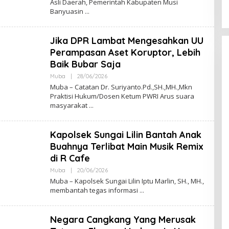
Asli Daerah, Pemerintah Kabupaten Musi
H
Banyuasin
A
K
S
A
Jika DPR Lambat Mengesahkan UU
R
A
Perampasan Aset Koruptor, Lebih
N
E
Baik Bubar Saja
W
S
Muba
|
28/06/2026
O
L
Muba – Catatan Dr. Suriyanto.Pd.,SH.,MH.,Mkn
E
Praktisi Hukum/Dosen Ketum PWRI Arus suara
H
masyarakat
A
K
S
A
Kapolsek Sungai Lilin Bantah Anak
R
A
Buahnya Terlibat Main Musik Remix
N
E
di R Cafe
W
S
Muba
|
20/06/2026
O
L
Muba – Kapolsek Sungai Lilin Iptu Marlin, SH., MH.,
E
membantah tegas informasi
H
A
K
S
Negara Cangkang Yang Merusak
A
R