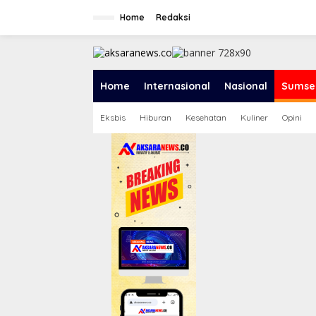
L
e
Home
Redaksi
w
a
t
i
k
Home
Internasional
Nasional
Sumse
e
k
Eksbis
Hiburan
Kesehatan
Kuliner
Opini
o
n
t
e
n