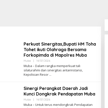
Perkuat Sinergitas,Bupati HM Toha
Tohet ikuti Olahraga Bersama
Forkopimda di Mapolres Muba
Muba
|
14/07/2026
O
L
Muba – Dalam rangka memperkuat tali
E
silaturahmi dan sinergitas antarinstansi,
H
Kepolisian Resor
A
K
S
A
Sinergi Perangkat Daerah Jadi
R
A
Kunci Dongkrak Pendapatan Muba
N
E
Muba
|
14/07/2026
O
W
L
Muba – Untuk terus mendongkrak Pendapatan
S
E