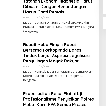
Tatanan Ekonomi Indonesia Harus
A
Dibasmi Dengan Benar Jangan
N
E
Hanya Ganti Pemain
W
S
Muba
|
17/06/2026
O
L
Muba – Catatan Dr. Suriyanto.Pd.,SH.,MH.,Mkn
E
Praktisi Hukum/Dosen Ketua Umum PWRI Negara
H
Cangkang
A
K
S
A
Bupati Muba Pimpin Rapat
R
A
Bersama Forkopimda Bahas
N
E
Tindak Lanjut Aspirasi Legalisasi
W
Penyulingan Minyak Rakyat
S
Muba
|
16/06/2026
O
L
Muba – Pemkab Musi Banyuasin bersama Forum
E
Koordinasi Pimpinan Daerah (Forkopimda)
H
bergerak
A
K
S
A
Praperadilan Rendi Platini Uji
R
A
Profesionalisme Penyidikan Polres
N
E
Muba, Kanit PPA Semua Proses