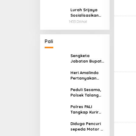
Publik
Jakabaring
Lurah Srijaya
Sosialisasikan
Perda No. 2
1453 Dilihat
Tahun 2022
Pali
Sengketa
Jabatan Bupati
PALI, Heri
Amalindo
Heri Amalindo
Tempuh Jalur
Pertanyakan
Hukum di PTUN
Surat
Palembang
Pemberhentiann
Peduli Sesama,
ya
Polsek Talang
Ubi Bagikan
Takjil Kepada
Polres PALI
Warga
Tangkap Kurir
Narkoba di Desa
Babat, Kapolres:
Diduga Pencuri
Kami Tak Akan
sepeda Motor di
Beri Ruang Bagi
Kecamatan