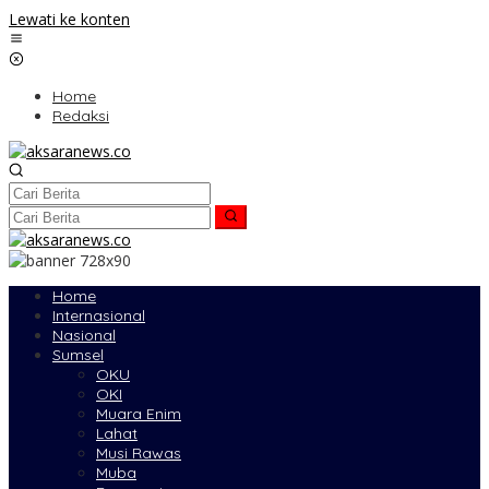
Lewati ke konten
Home
Redaksi
Home
Internasional
Nasional
Sumsel
OKU
OKI
Muara Enim
Lahat
Musi Rawas
Muba