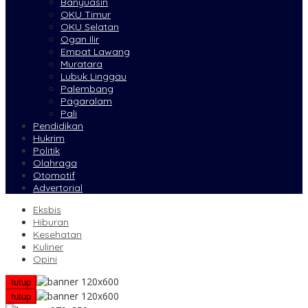
Banyuasin
OKU Timur
OKU Selatan
Ogan Ilir
Empat Lawang
Muratara
Lubuk Linggau
Palembang
Pagaralam
Pali
Pendidikan
Hukrim
Politik
Olahraga
Otomotif
Advertorial
Eksbis
Hiburan
Kesehatan
Kuliner
Opini
tutup
tutup