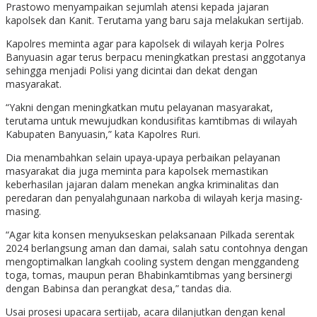
Prastowo menyampaikan sejumlah atensi kepada jajaran
kapolsek dan Kanit. Terutama yang baru saja melakukan sertijab.
Kapolres meminta agar para kapolsek di wilayah kerja Polres
Banyuasin agar terus berpacu meningkatkan prestasi anggotanya
sehingga menjadi Polisi yang dicintai dan dekat dengan
masyarakat.
“Yakni dengan meningkatkan mutu pelayanan masyarakat,
terutama untuk mewujudkan kondusifitas kamtibmas di wilayah
Kabupaten Banyuasin,” kata Kapolres Ruri.
Dia menambahkan selain upaya-upaya perbaikan pelayanan
masyarakat dia juga meminta para kapolsek memastikan
keberhasilan jajaran dalam menekan angka kriminalitas dan
peredaran dan penyalahgunaan narkoba di wilayah kerja masing-
masing.
“Agar kita konsen menyukseskan pelaksanaan Pilkada serentak
2024 berlangsung aman dan damai, salah satu contohnya dengan
mengoptimalkan langkah cooling system dengan menggandeng
toga, tomas, maupun peran Bhabinkamtibmas yang bersinergi
dengan Babinsa dan perangkat desa,” tandas dia.
Usai prosesi upacara sertijab, acara dilanjutkan dengan kenal