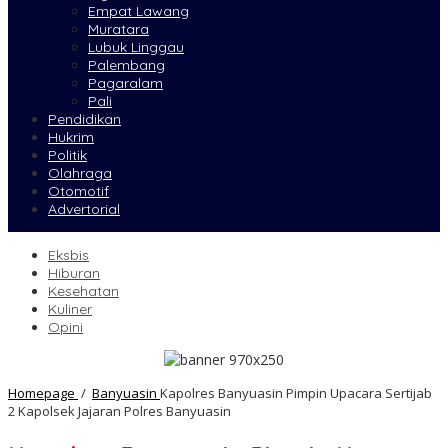
Empat Lawang
Muratara
Lubuk Linggau
Palembang
Pagaralam
Pali
Pendidikan
Hukrim
Politik
Olahraga
Otomotif
Advertorial
Eksbis
Hiburan
Kesehatan
Kuliner
Opini
Homepage
/
Banyuasin
Kapolres Banyuasin Pimpin Upacara Sertijab
2 Kapolsek Jajaran Polres Banyuasin