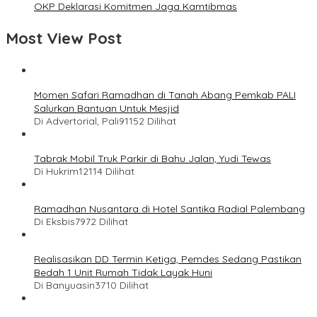
OKP Deklarasi Komitmen Jaga Kamtibmas
Most View Post
Momen Safari Ramadhan di Tanah Abang Pemkab PALI
Salurkan Bantuan Untuk Mesjid
Di Advertorial, Pali
91152 Dilihat
Tabrak Mobil Truk Parkir di Bahu Jalan, Yudi Tewas
Di Hukrim
12114 Dilihat
Ramadhan Nusantara di Hotel Santika Radial Palembang
Di Eksbis
7972 Dilihat
Realisasikan DD Termin Ketiga, Pemdes Sedang Pastikan
Bedah 1 Unit Rumah Tidak Layak Huni
Di Banyuasin
3710 Dilihat