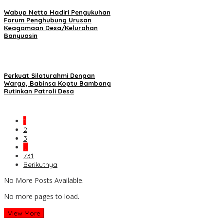
Wabup Netta Hadiri Pengukuhan
Forum Penghubung Urusan
Keagamaan Desa/Kelurahan
Banyuasin
Perkuat Silaturahmi Dengan
Warga, Babinsa Koptu Bambang
Rutinkan Patroli Desa
1
2
3
…
731
Berikutnya
No More Posts Available.
No more pages to load.
View More