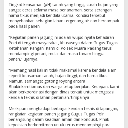
J
Tingkat keasaman (pH) tanah yang tinggi, curah hujan yang
a
sangat deras selama masa penanaman, serta serangan
g
hama tikus menjadi kendala utama. Kondisi tersebut
u
menyebabkan sebagian lahan tergenang air dan berdampak
n
pada hasil panen.
g
d
“Kegiatan panen jagung ini adalah wujud nyata kehadiran
i
Polri di tengah masyarakat, khususnya dalam Gugus Tugas
L
Ketahanan Pangan. Kami di Polsek Muara Padang terus
a
mendampingi petani, mulai dari masa tanam hingga
h
panen,” ujarnya.
a
n
“Memang hasil kali ini tidak maksimal karena kendala alam
R
seperti keasaman tanah, hujan tinggi, dan hama tikus.
a
Namun, semangat gotong royong antara
w
Bhabinkamtibmas dan warga tetap berjalan. Kedepan, kami
a
n
akan berkoordinasi dengan dinas terkait untuk mengatasi
H
kendala teknis di lahan pertanian.”timpalnya
a
m
Meskipun menghadapi berbagai kendala teknis di lapangan,
a
rangkaian kegiatan panen jagung Gugus Tugas Polri
d
berlangsung dalam keadaan aman dan kondusif. Pihak
a
kepolisian berkomitmen untuk terus mendampingi para
n