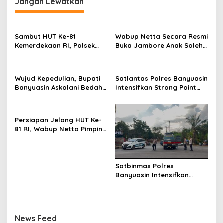
Jangan Lewatkan
s
i
p
Sambut HUT Ke-81
Wabup Netta Secara Resmi
o
Kemerdekaan RI, Polsek
Buka Jambore Anak Soleh
s
Makarti Jaya Bagikan
Se-Sumbagsel
Bendera Merah Putih
kepada Pengendara
Wujud Kepedulian, Bupati
Satlantas Polres Banyuasin
Banyuasin Askolani Bedah
Intensifkan Strong Point
Rumah Warga
Sore dan Patroli Hunting
Jaga Kelancaran Arus Lalu
Lintas
Persiapan Jelang HUT Ke-
81 RI, Wabup Netta Pimpin
Upacara Pelatihan
Paskibraka Tahun 2026
Satbinmas Polres
Banyuasin Intensifkan
Patroli Dialogis dan Edukasi
Pencegahan Karhutla
News Feed