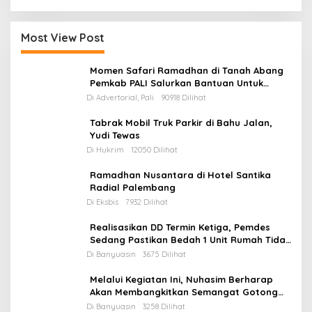
Jaga Kamtibmas
Most View Post
Momen Safari Ramadhan di Tanah Abang
Pemkab PALI Salurkan Bantuan Untuk
Mesjid
Di Advertorial, Pali
90918 Dilihat
Tabrak Mobil Truk Parkir di Bahu Jalan,
Yudi Tewas
Di Hukrim
12050 Dilihat
Ramadhan Nusantara di Hotel Santika
Radial Palembang
Di Eksbis
7932 Dilihat
Realisasikan DD Termin Ketiga, Pemdes
Sedang Pastikan Bedah 1 Unit Rumah Tidak
Layak Huni
Di Banyuasin
3675 Dilihat
Melalui Kegiatan Ini, Nuhasim Berharap
Akan Membangkitkan Semangat Gotong
Royong Masyarakat
Di Banyuasin
3258 Dilihat