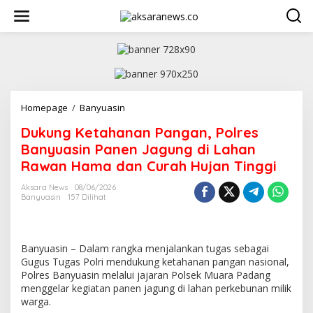
L
e
w
a
t
i
k
e
k
Homepage
/
Banyuasin
D
o
u
Dukung Ketahanan Pangan, Polres
n
k
t
u
Banyuasin Panen Jagung di Lahan
e
n
Rawan Hama dan Curah Hujan Tinggi
n
g
K
Aksara News
08/06/2026
e
Banyuasin
157 Dilihat
t
a
h
a
Banyuasin – Dalam rangka menjalankan tugas sebagai
n
Gugus Tugas Polri mendukung ketahanan pangan nasional,
a
Polres Banyuasin melalui jajaran Polsek Muara Padang
n
menggelar kegiatan panen jagung di lahan perkebunan milik
P
warga.
a