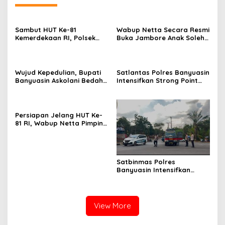
Sambut HUT Ke-81
Wabup Netta Secara Resmi
Kemerdekaan RI, Polsek
Buka Jambore Anak Soleh
Makarti Jaya Bagikan
Se-Sumbagsel
Bendera Merah Putih
kepada Pengendara
Wujud Kepedulian, Bupati
Satlantas Polres Banyuasin
Banyuasin Askolani Bedah
Intensifkan Strong Point
Rumah Warga
Sore dan Patroli Hunting
Jaga Kelancaran Arus Lalu
Lintas
Persiapan Jelang HUT Ke-
81 RI, Wabup Netta Pimpin
Upacara Pelatihan
Paskibraka Tahun 2026
Satbinmas Polres
Banyuasin Intensifkan
Patroli Dialogis dan Edukasi
Pencegahan Karhutla
View More