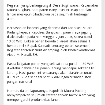
n
Kegiatan yang berlangsung di Desa Sugihwaras, Kecamatan
g
Muara Sugihan, Kabupaten Banyuasin ini tetap berjalan
a
lancar meskipun dihadapkan pada sejumlah tantangan
n
alam.
,
P
Berdasarkan laporan yang diterima dari Kapolsek Muara
o
Padang kepada Kapolres Banyuasin, panen raya jagung
l
dilaksanakan pada hari Minggu, 7 Juni 2026, sekira pukul
r
e
13.00 WIB. Lokasi panen berada di areal lahan seluas 1
s
hektare milik Bapak Kusnadi, seorang petani setempat.
B
Kegiatan tersebut turut didampingi oleh Bhabinkamtibmas
a
Aipda M. Hanafi, SH.
n
y
Pasca kegiatan panen yang selesai pada pukul 11.30 WIB,
u
diketahui bahwa hasil panen jagung mencapai sekitar 110
a
karung. Hasil panen ini rencananya akan diarahkan untuk
s
dijual ke Bulog sebagai bentuk dukungan terhadap stok
i
pangan nasional.
n
P
Namun, dalam laporannya, Kapolsek Muara Padang
a
menyampaikan sejumlah catatan terkait faktor alam yang
n
mempengaruhi produktivitas lahan.
e
n