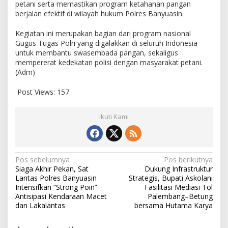
petani serta memastikan program ketahanan pangan
C
berjalan efektif di wilayah hukum Polres Banyuasin.
u
r
Kegiatan ini merupakan bagian dari program nasional
a
Gugus Tugas Polri yang digalakkan di seluruh Indonesia
h
untuk membantu swasembada pangan, sekaligus
H
mempererat kedekatan polisi dengan masyarakat petani.
u
(Adm)
j
a
n
Post Views:
157
T
i
Ikuti Kami
n
g
g
i
N
Pos sebelumnya
Pos berikutnya
Siaga Akhir Pekan, Sat
Dukung Infrastruktur
a
Lantas Polres Banyuasin
Strategis, Bupati Askolani
v
Intensifkan “Strong Poin”
Fasilitasi Mediasi Tol
i
Antisipasi Kendaraan Macet
Palembang–Betung
dan Lakalantas
bersama Hutama Karya
g
a