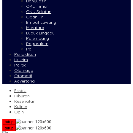
Banyuasin
OKU Timur
OKU Selatan
Ogan Ilir
Empat Lawang
Muratara
Lubuk Linggau
Palembang
Pagaralam
Pali
Pendidikan
Hukrim
Politik
Olahraga
Otomotif
Advertorial
Eksbis
Hiburan
Kesehatan
Kuliner
Opini
tutup
tutup