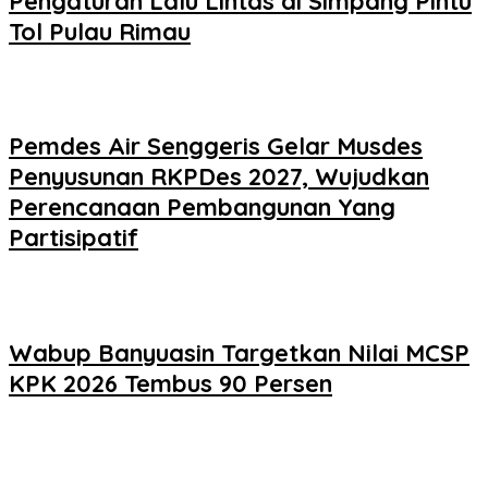
Pengaturan Lalu Lintas di Simpang Pintu
Tol Pulau Rimau
Pemdes Air Senggeris Gelar Musdes
Penyusunan RKPDes 2027, Wujudkan
Perencanaan Pembangunan Yang
Partisipatif
Wabup Banyuasin Targetkan Nilai MCSP
KPK 2026 Tembus 90 Persen