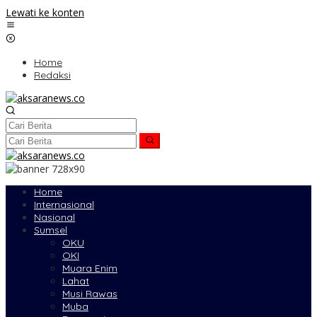
Lewati ke konten
Home
Redaksi
Home
Internasional
Nasional
Sumsel
OKU
OKI
Muara Enim
Lahat
Musi Rawas
Muba