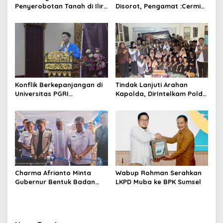
Penyerobotan Tanah di Ilir
Disorot, Pengamat :Cermin
Barat I: Polda Sumsel
Kepanikan di Tengah Konflik
Tuntaskan Plotting Lokasi,
Internal*
Kuasa Hukum Desak
Penyidik Segera
Menindaklanjuti
Konflik Berkepanjangan di
Tindak Lanjuti Arahan
Universitas PGRI
Kapolda, DirIntelkam Polda
Palembang, Demisioner
Sumsel Gelar Baksos di
Presiden Mahasiswa Soroti
Panti Asuhan Mahabattul
Dugaan Intimidasi dan
Ummi
Tertutupnya Ruang Dialog
Charma Afrianto Minta
Wabup Rohman Serahkan
Gubernur Bentuk Badan
LKPD Muba ke BPK Sumsel
Investigasi Khusus sebagai
Penunjang Pelabuhan
Tanjung Carat