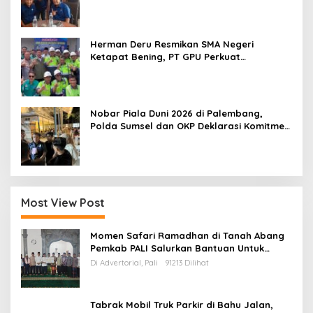
Herman Deru Resmikan SMA Negeri
Ketapat Bening, PT GPU Perkuat
Pemerataan Pendidikan di Muratara
Nobar Piala Duni 2026 di Palembang,
Polda Sumsel dan OKP Deklarasi Komitmen
Jaga Kamtibmas
Most View Post
Momen Safari Ramadhan di Tanah Abang
Pemkab PALI Salurkan Bantuan Untuk
Mesjid
Di Advertorial, Pali
91213 Dilihat
Tabrak Mobil Truk Parkir di Bahu Jalan,