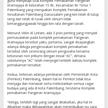
guna menyikapi soal komplek Pemakaman Pangeran
i
R
Kramajaya di Kelurahan 15 Ilir, Kecamatan Ilir Timur 1
a
Palembang yang merupakan Komplek Pemakaman
t
Kesultanan Palembang Darussalam yang kini telah di tutup
a
seng dan telah di rusak oleh oknum tidak
D
bertanggungjawab hingga kini rata dengan tanah.
e
n
Menurut Vebri Al Lintani, ada 3 poin penting yang menjadi
g
permasalahan pada komplek pemakaman Pangeran
a
Kramajaya tersebut yaitu, pertama, sangat disayangkan
n
adanya diduga pengerusakan komplek pemakaman
T
tersebut oleh seseorang oknum pengusaha ternama
a
keturunan non pribumi dengan inisial “AC”, dimana
n
sebelumnya “AC” telah menyegel terlebih dahulu komplek
a
pemakaman tersebut.
h
,
Kedua, terkesan adanya pembiaran oleh Pemerintah Kota
D
i
(Pemkot) Palembang, dalam hal ini Pemkot tidak bisa
r
menjaga dan merawat serta melestarikan semua cagar
u
budaya yang ada di kota Palembang, terutama Komplek
s
pemakaman Pangeran Kramajaya.
a
k
“Ketiga, terlebih lagi yang sangat ditakutkan, jika hal ini
O
dibiarkan maka dikhawatirkan akan menimbulkan isu sara,