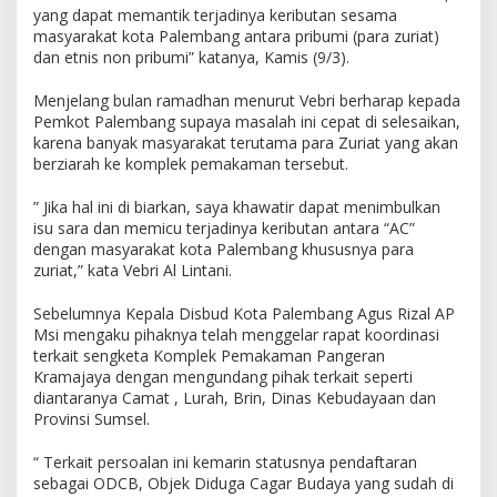
k
yang dapat memantik terjadinya keributan sesama
n
masyarakat kota Palembang antara pribumi (para zuriat)
u
dan etnis non pribumi” katanya, Kamis (9/3).
m
T
Menjelang bulan ramadhan menurut Vebri berharap kepada
i
Pemkot Palembang supaya masalah ini cepat di selesaikan,
d
karena banyak masyarakat terutama para Zuriat yang akan
a
berziarah ke komplek pemakaman tersebut.
k
B
e
” Jika hal ini di biarkan, saya khawatir dapat menimbulkan
r
isu sara dan memicu terjadinya keributan antara “AC”
t
dengan masyarakat kota Palembang khususnya para
a
zuriat,” kata Vebri Al Lintani.
n
g
Sebelumnya Kepala Disbud Kota Palembang Agus Rizal AP
g
Msi mengaku pihaknya telah menggelar rapat koordinasi
u
terkait sengketa Komplek Pemakaman Pangeran
n
Kramajaya dengan mengundang pihak terkait seperti
g
diantaranya Camat , Lurah, Brin, Dinas Kebudayaan dan
j
Provinsi Sumsel.
a
w
“ Terkait persoalan ini kemarin statusnya pendaftaran
a
sebagai ODCB, Objek Diduga Cagar Budaya yang sudah di
b