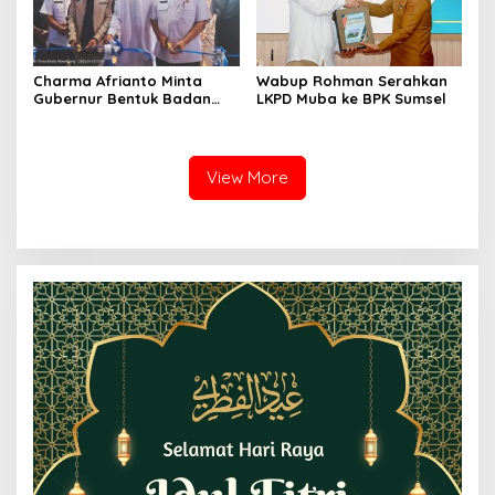
Charma Afrianto Minta
Wabup Rohman Serahkan
Gubernur Bentuk Badan
LKPD Muba ke BPK Sumsel
Investigasi Khusus sebagai
Penunjang Pelabuhan
Tanjung Carat
View More