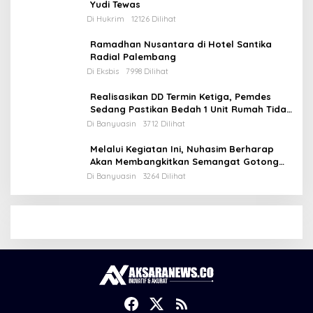
Yudi Tewas
Di Hukrim
12126 Dilihat
Ramadhan Nusantara di Hotel Santika
Radial Palembang
Di Eksbis
7998 Dilihat
Realisasikan DD Termin Ketiga, Pemdes
Sedang Pastikan Bedah 1 Unit Rumah Tidak
Layak Huni
Di Banyuasin
3712 Dilihat
Melalui Kegiatan Ini, Nuhasim Berharap
Akan Membangkitkan Semangat Gotong
Royong Masyarakat
Di Banyuasin
3264 Dilihat