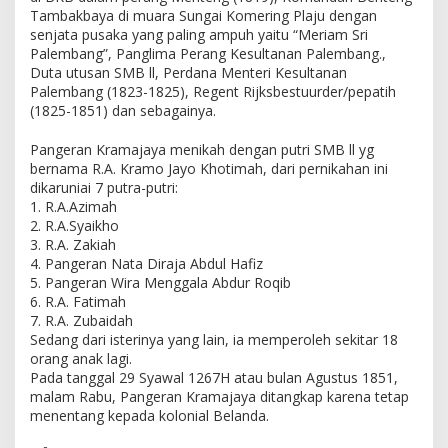
Tambakbaya di muara Sungai Komering Plaju dengan
senjata pusaka yang paling ampuh yaitu “Meriam Sri
Palembang”, Panglima Perang Kesultanan Palembang.,
Duta utusan SMB ll, Perdana Menteri Kesultanan
Palembang (1823-1825), Regent Rijksbestuurder/pepatih
(1825-1851) dan sebagainya.
Pangeran Kramajaya menikah dengan putri SMB ll yg
bernama R.A. Kramo Jayo Khotimah, dari pernikahan ini
dikaruniai 7 putra-putri:
1. R.A.Azimah
2. R.A.Syaikho
3. R.A. Zakiah
4. Pangeran Nata Diraja Abdul Hafiz
5. Pangeran Wira Menggala Abdur Roqib
6. R.A. Fatimah
7. R.A. Zubaidah
Sedang dari isterinya yang lain, ia memperoleh sekitar 18
orang anak lagi.
Pada tanggal 29 Syawal 1267H atau bulan Agustus 1851,
malam Rabu, Pangeran Kramajaya ditangkap karena tetap
menentang kepada kolonial Belanda.