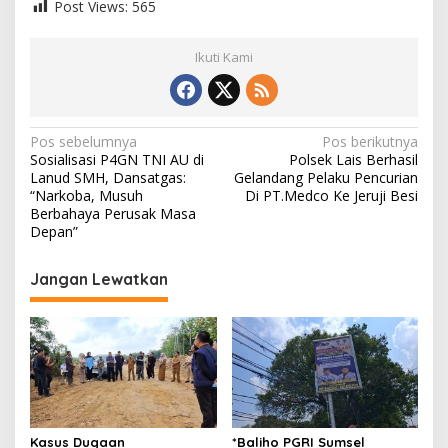
Post Views:
565
Ikuti Kami
N
Pos sebelumnya
Pos berikutnya
Sosialisasi P4GN TNI AU di
Polsek Lais Berhasil
a
Lanud SMH, Dansatgas:
Gelandang Pelaku Pencurian
v
“Narkoba, Musuh
Di PT.Medco Ke Jeruji Besi
i
Berbahaya Perusak Masa
Depan”
g
a
Jangan Lewatkan
s
i
p
o
s
Kasus Dugaan
*Baliho PGRI Sumsel