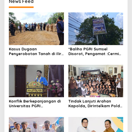
News Feed
Kasus Dugaan
*Baliho PGRI Sumsel
Penyerobotan Tanah di Ilir
Disorot, Pengamat :Cermin
Barat I: Polda Sumsel
Kepanikan di Tengah Konflik
Tuntaskan Plotting Lokasi,
Internal*
Kuasa Hukum Desak
Penyidik Segera
Menindaklanjuti
Konflik Berkepanjangan di
Tindak Lanjuti Arahan
Universitas PGRI
Kapolda, DirIntelkam Polda
Palembang, Demisioner
Sumsel Gelar Baksos di
Presiden Mahasiswa Soroti
Panti Asuhan Mahabattul
Dugaan Intimidasi dan
Ummi
Tertutupnya Ruang Dialog