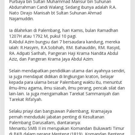
Purbaya bin Sultan Muhammad Mansur bin Suhunan
Abdurrahman Candi Walang. Sedang ibunya adalah R.A.
Nato Dirajo Manisah bt Sultan Suhunan Ahmad
Najamuddin.
Ia dilahirkan di Palembang, hari Kamis, bulan Ramadhan
1207H atau 1792 M, pukul 10 pagi.
R.Abdul Azim bungsu dari 7 bersaudara kandung, mereka
ialah: R.Hasyim, R.A.Sobihah, RM. Bahauddin, RM. Rasyid,
RA. Adipati Sarihah, Pangeran Haji Krama Nandita Abdul
Aziz, dan Pangeran Krama Jaya Abdul Azim.
Selain mendapatkan pendidikan utama dari ayahnya sendiri,
ia juga mendapat didikan di lingkungan kraton, belajar
kepada para ulama besar Palembang waktu itu, menuntut
ilmu-ilmu agama, ilmu siasah, ilmu perang, pencak silat dan
lain-lain. Ia juga mengamalkan Tarekat Sammaniyah dan
Tarekat Rifa’iyah.
Selaku priayi dan bangsawan Palembang, Kramajaya
pernah menduduki jabatan penting di Kesultanan
Palembang Darusallam, diantaranya:
Menantu SMB II ini merupakan Komandan Buluwarti Timur
di BKB dalam perang Menteng (1819), Komandan Benteng