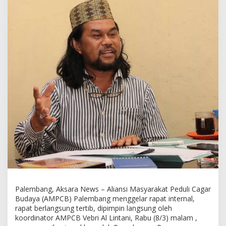
k
a
m
a
n
P
a
n
g
e
r
a
n
K
r
a
m
a
j
a
y
Palembang, Aksara News – Aliansi Masyarakat Peduli Cagar
a
Budaya (AMPCB) Palembang menggelar rapat internal,
K
rapat berlangsung tertib, dipimpin langsung oleh
i
koordinator AMPCB Vebri Al Lintani, Rabu (8/3) malam ,
n