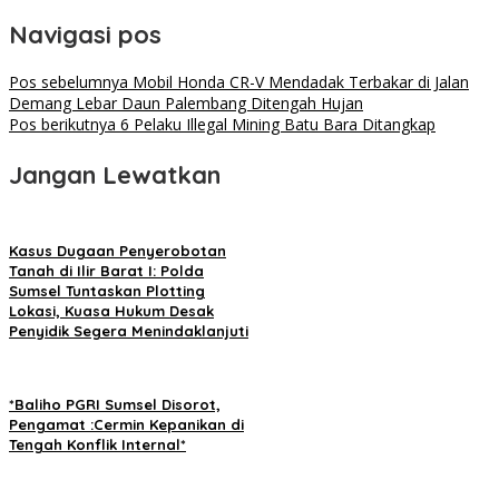
Navigasi pos
Pos sebelumnya
Mobil Honda CR-V Mendadak Terbakar di Jalan
Demang Lebar Daun Palembang Ditengah Hujan
Pos berikutnya
6 Pelaku Illegal Mining Batu Bara Ditangkap
Jangan Lewatkan
Kasus Dugaan Penyerobotan
Tanah di Ilir Barat I: Polda
Sumsel Tuntaskan Plotting
Lokasi, Kuasa Hukum Desak
Penyidik Segera Menindaklanjuti
*Baliho PGRI Sumsel Disorot,
Pengamat :Cermin Kepanikan di
Tengah Konflik Internal*