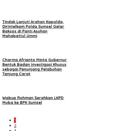
Tindak Lanjuti Arahan Kapolda,
DirIntelkam Polda Sumsel Gelar
Baksos di Panti Asuhan
Mahabattul Ummi
Charma Afrianto Minta Gubernur
Bentuk Badan Investigasi Khusus
sebagai Penunjang Pelabuhan
Tanjung Carat
Wabup Rohman Serahkan LKPD
Muba ke BPK Sumsel
1
2
3