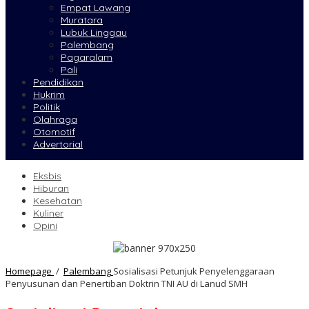
Empat Lawang
Muratara
Lubuk Linggau
Palembang
Pagaralam
Pali
Pendidikan
Hukrim
Politik
Olahraga
Otomotif
Advertorial
Eksbis
Hiburan
Kesehatan
Kuliner
Opini
Homepage
/
Palembang
Sosialisasi Petunjuk Penyelenggaraan
Penyusunan dan Penertiban Doktrin TNI AU di Lanud SMH