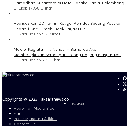
Ramadhan Nusantara di Hotel Santika Radial Palembang
Di Eksbis
7998 Dilihat
Realisasikan DD Termin Ketiga, Pemdes Sedang Pastikan
Bedah 1 Unit Rumah Tidak Layak Huni
Di Banyuasin
3712 Dilihat
Melalui Kegiatan Ini, Nuhasim Berharap Akan
Membangkitkan Semangat Gotong Royong Masyarakat
Di Banyuasin
3264 Dilihat
Copyrights @ 2023 - aksaranews.co
Redaksi
Pedoman Media Siber
Karir
Info Kerjasama & Iklan
Contact Us