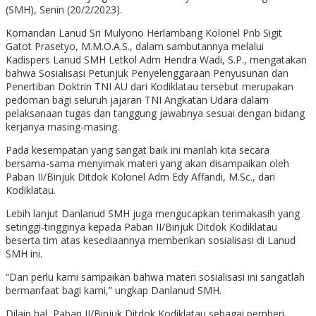
(SMH), Senin (20/2/2023).
Komandan Lanud Sri Mulyono Herlambang Kolonel Pnb Sigit
Gatot Prasetyo, M.M.O.A.S., dalam sambutannya melalui
Kadispers Lanud SMH Letkol Adm Hendra Wadi, S.P., mengatakan
bahwa Sosialisasi Petunjuk Penyelenggaraan Penyusunan dan
Penertiban Doktrin TNI AU dari Kodiklatau tersebut merupakan
pedoman bagi seluruh jajaran TNI Angkatan Udara dalam
pelaksanaan tugas dan tanggung jawabnya sesuai dengan bidang
kerjanya masing-masing.
Pada kesempatan yang sangat baik ini marilah kita secara
bersama-sama menyimak materi yang akan disampaikan oleh
Paban II/Binjuk Ditdok Kolonel Adm Edy Affandi, M.Sc., dari
Kodiklatau.
Lebih lanjut Danlanud SMH juga mengucapkan terimakasih yang
setinggi-tingginya kepada Paban II/Binjuk Ditdok Kodiklatau
beserta tim atas kesediaannya memberikan sosialisasi di Lanud
SMH ini.
“Dan perlu kami sampaikan bahwa materi sosialisasi ini sangatlah
bermanfaat bagi kami,” ungkap Danlanud SMH.
Dilain hal, Paban II/Binjuk Ditdok Kodiklatau sebagai pemberi