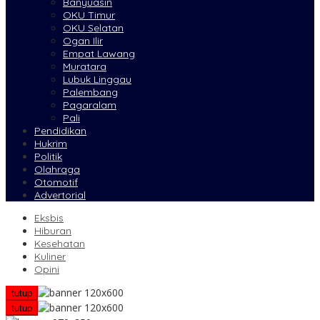
Banyuasin
OKU Timur
OKU Selatan
Ogan Ilir
Empat Lawang
Muratara
Lubuk Linggau
Palembang
Pagaralam
Pali
Pendidikan
Hukrim
Politik
Olahraga
Otomotif
Advertorial
Eksbis
Hiburan
Kesehatan
Kuliner
Opini
tutup
tutup