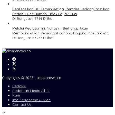
Realisasikan DD Termin Ketiga, Pemdes Sedang Pastikan
Bedah 1 Unit Rumah Tidak Layak Huni
Di Banyuasin
3714 Dilihat
Melalui Kegiatan Ini, Nuhasim Berharap Akan
Membangkitkan Semangat Gotong Royong Masyarakat
Di Banyuasin
3267 Dilihat
Copyrights @ 2023 - aksaranews.co
Redaksi
Pedoman Media Siber
Karir
Info Kerjasama & Iklan
Contact Us