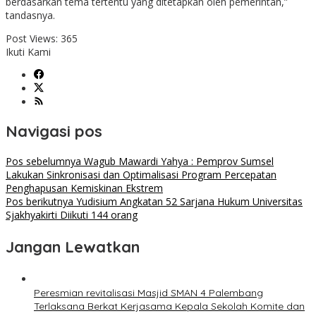
berdasarkan tema tertentu yang ditetapkan oleh pemerintah,”
tandasnya.
Post Views:
365
Ikuti Kami
Navigasi pos
Pos sebelumnya
Wagub Mawardi Yahya : Pemprov Sumsel
Lakukan Sinkronisasi dan Optimalisasi Program Percepatan
Penghapusan Kemiskinan Ekstrem
Pos berikutnya
Yudisium Angkatan 52 Sarjana Hukum Universitas
Sjakhyakirti Diikuti 144 orang
Jangan Lewatkan
Peresmian revitalisasi Masjid SMAN 4 Palembang
Terlaksana Berkat Kerjasama Kepala Sekolah Komite dan