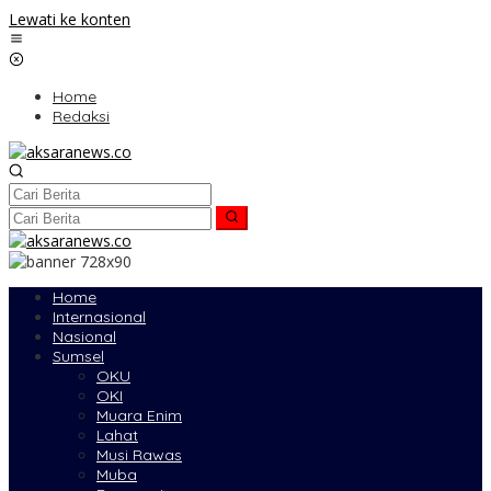
Lewati ke konten
Home
Redaksi
Home
Internasional
Nasional
Sumsel
OKU
OKI
Muara Enim
Lahat
Musi Rawas
Muba