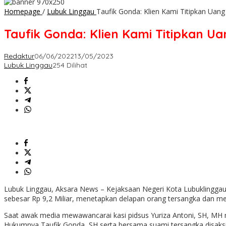
Homepage
/
Lubuk Linggau
Taufik Gonda: Klien Kami Titipkan Uang 
Taufik Gonda: Klien Kami Titipkan Ua
Redaktur
06/06/2022
13/05/2023
Lubuk Linggau
254 Dilihat
Lubuk Linggau, Aksara News – Kejaksaan Negeri Kota Lubuklinggau 
sebesar Rp 9,2 Miliar, menetapkan delapan orang tersangka dan mem
Saat awak media mewawancarai kasi pidsus Yuriza Antoni, SH, MH m
Hukumnya Taufik Gonda, SH serta bersama suami tersangka disaksik