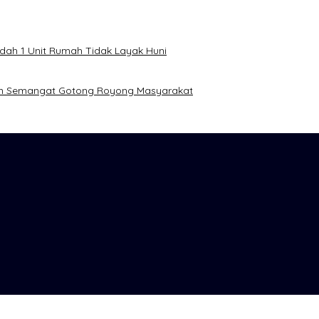
dah 1 Unit Rumah Tidak Layak Huni
kan Semangat Gotong Royong Masyarakat