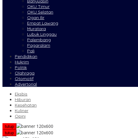
Banyuasin
OKU Timur
OKU Selatan
Ogan Ilir
Empat Lawang
Muratara
Lubuk Linggau
Palembang
Pagaralam
Pali
Pendidikan
Hukrim
Politik
Olahraga
Otomotif
Advertorial
Eksbis
Hiburan
Kesehatan
Kuliner
Opini
tutup
tutup