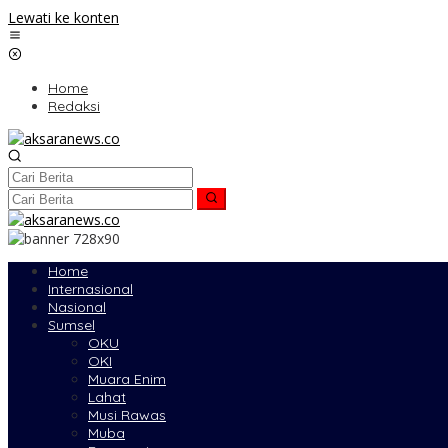
Lewati ke konten
Home
Redaksi
Home
Internasional
Nasional
Sumsel
OKU
OKI
Muara Enim
Lahat
Musi Rawas
Muba