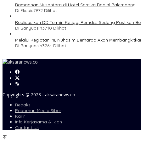
Ramadhan Nusantara di Hotel Santika Radial Palembang
Di Eksbis
7972 Dilihat
Realisasikan DD Termin Ketiga, Pemdes Sedang Pastikan Be
Di Banyuasin
3710 Dilihat
Melalui Kegiatan Ini, Nuhasim Berharap Akan Membangkit
Di Banyuasin
3264 Dilihat
Copyrights @ 2023 - aksaranews.co
Redaksi
Pedoman Media Siber
Karir
Info Kerjasama & Iklan
Contact Us