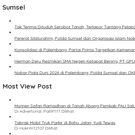
Sumsel
Tak Terima Dituduh Serobot Tanah, Terlapor Tantang Pelapo
Pererat Silaturahmi, Polda Sumsel dan Organisasi Islam Nob
Konsolidasi di Palembang, Partai Prima Targetkan Kemena
Herman Deru Resmikan SMA Negeri Ketapat Bening, PT GPU
Nobar Piala Duni 2026 di Palembang, Polda Sumsel dan O
Most View Post
Momen Safari Ramadhan di Tanah Abang Pemkab PALI Salu
Di Advertorial, Pali
91111 Dilihat
Tabrak Mobil Truk Parkir di Bahu Jalan, Yudi Tewas
Di Hukrim
12107 Dilihat