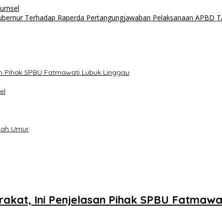
Sumsel
ubernur Terhadap Raperda Pertangungjawaban Pelaksanaan APBD T
san Pihak SPBU Fatmawati Lubuk Linggau
el
awah Umur
arakat, Ini Penjelasan Pihak SPBU Fatmawa