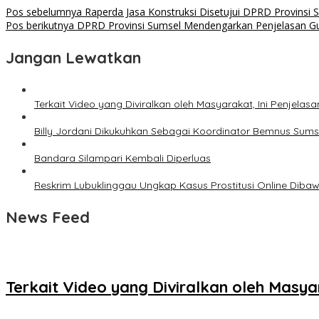
Pos sebelumnya
Raperda Jasa Konstruksi Disetujui DPRD Provinsi 
Pos berikutnya
DPRD Provinsi Sumsel Mendengarkan Penjelasan G
Jangan Lewatkan
Terkait Video yang Diviralkan oleh Masyarakat, Ini Penjela
Billy Jordani Dikukuhkan Sebagai Koordinator Bemnus Sums
Bandara Silampari Kembali Diperluas
Reskrim Lubuklinggau Ungkap Kasus Prostitusi Online Dib
News Feed
Terkait Video yang Diviralkan oleh Masy