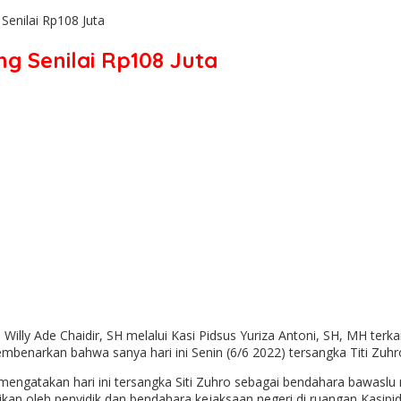
Senilai Rp108 Juta
ng Senilai Rp108 Juta
Willy Ade Chaidir, SH melalui Kasi Pidsus Yuriza Antoni, SH, MH ter
benarkan bahwa sanya hari ini Senin (6/6 2022) tersangka Titi Zuhr
engatakan hari ini tersangka Siti Zuhro sebagai bendahara bawaslu 
an oleh penyidik dan bendahara kejaksaan negeri di ruangan Kasipid