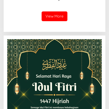
Indonesia Harus Dibasmi
Penyidikan Polres Muba,
Dengan Benar Jangan
Kanit PPA Semua Proses
Hanya Ganti Pemain
Sesuai KUHAP: Publik
Menantikan Fakta-Fakta
View More
yang Akan Terungkap di
Ruang Sidang