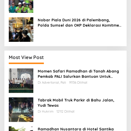
Pemerataan Pendidikan di Muratara
Nobar Piala Duni 2026 di Palembang,
Polda Sumsel dan OKP Deklarasi Komitmen
Jaga Kamtibmas
Most View Post
Momen Safari Ramadhan di Tanah Abang
Pemkab PALI Salurkan Bantuan Untuk
Mesjid
Di Advertorial, Pali
91136 Dilihat
Tabrak Mobil Truk Parkir di Bahu Jalan,
Yudi Tewas
Di Hukrim
12112 Dilihat
Ramadhan Nusantara di Hotel Santika