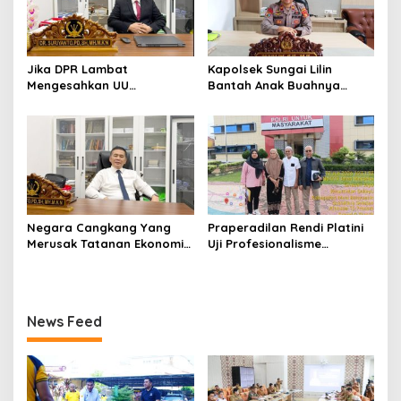
Jika DPR Lambat
Kapolsek Sungai Lilin
Mengesahkan UU
Bantah Anak Buahnya
Perampasan Aset
Terlibat Main Musik Remix di
Koruptor, Lebih Baik Bubar
R Cafe
Saja
Negara Cangkang Yang
Praperadilan Rendi Platini
Merusak Tatanan Ekonomi
Uji Profesionalisme
Indonesia Harus Dibasmi
Penyidikan Polres Muba,
Dengan Benar Jangan
Kanit PPA Semua Proses
Hanya Ganti Pemain
Sesuai KUHAP: Publik
Menantikan Fakta-Fakta
News Feed
yang Akan Terungkap di
Ruang Sidang