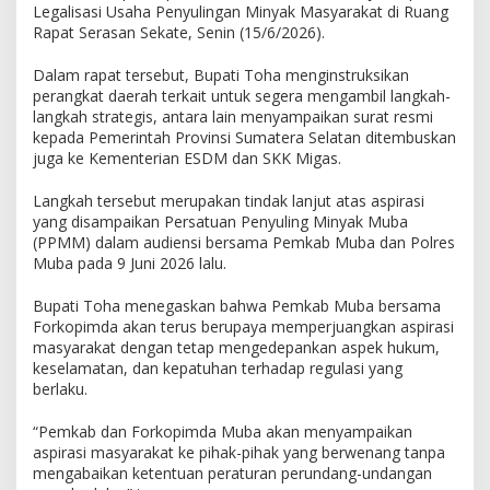
d
Legalisasi Usaha Penyulingan Minyak Masyarakat di Ruang
a
Rapat Serasan Sekate, Senin (15/6/2026).
B
a
Dalam rapat tersebut, Bupati Toha menginstruksikan
h
perangkat daerah terkait untuk segera mengambil langkah-
a
langkah strategis, antara lain menyampaikan surat resmi
s
kepada Pemerintah Provinsi Sumatera Selatan ditembuskan
T
juga ke Kementerian ESDM dan SKK Migas.
i
n
d
Langkah tersebut merupakan tindak lanjut atas aspirasi
a
yang disampaikan Persatuan Penyuling Minyak Muba
k
(PPMM) dalam audiensi bersama Pemkab Muba dan Polres
L
Muba pada 9 Juni 2026 lalu.
a
n
Bupati Toha menegaskan bahwa Pemkab Muba bersama
j
Forkopimda akan terus berupaya memperjuangkan aspirasi
u
masyarakat dengan tetap mengedepankan aspek hukum,
t
keselamatan, dan kepatuhan terhadap regulasi yang
A
berlaku.
s
p
“Pemkab dan Forkopimda Muba akan menyampaikan
i
aspirasi masyarakat ke pihak-pihak yang berwenang tanpa
r
mengabaikan ketentuan peraturan perundang-undangan
a