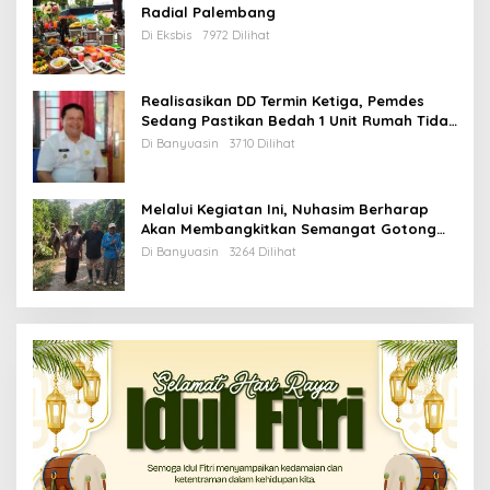
Radial Palembang
Di Eksbis
7972 Dilihat
Realisasikan DD Termin Ketiga, Pemdes
Sedang Pastikan Bedah 1 Unit Rumah Tidak
Layak Huni
Di Banyuasin
3710 Dilihat
Melalui Kegiatan Ini, Nuhasim Berharap
Akan Membangkitkan Semangat Gotong
Royong Masyarakat
Di Banyuasin
3264 Dilihat