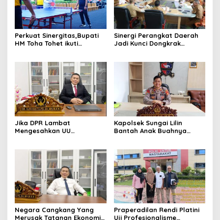
Perkuat Sinergitas,Bupati
Sinergi Perangkat Daerah
HM Toha Tohet ikuti
Jadi Kunci Dongkrak
Olahraga Bersama
Pendapatan Muba
Forkopimda di Mapolres
Muba
Jika DPR Lambat
Kapolsek Sungai Lilin
Mengesahkan UU
Bantah Anak Buahnya
Perampasan Aset
Terlibat Main Musik Remix di
Koruptor, Lebih Baik Bubar
R Cafe
Saja
Negara Cangkang Yang
Praperadilan Rendi Platini
Merusak Tatanan Ekonomi
Uji Profesionalisme