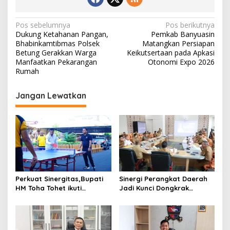
N
Pos sebelumnya
Pos berikutnya
Dukung Ketahanan Pangan,
Pemkab Banyuasin
a
Bhabinkamtibmas Polsek
Matangkan Persiapan
v
Betung Gerakkan Warga
Keikutsertaan pada Apkasi
i
Manfaatkan Pekarangan
Otonomi Expo 2026
Rumah
g
a
Jangan Lewatkan
s
i
p
o
s
Perkuat Sinergitas,Bupati
Sinergi Perangkat Daerah
HM Toha Tohet ikuti
Jadi Kunci Dongkrak
Olahraga Bersama
Pendapatan Muba
Forkopimda di Mapolres
Muba