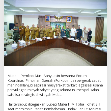
i
m
p
i
n
R
a
p
a
t
B
e
r
s
a
m
a
Muba – Pemkab Musi Banyuasin bersama Forum
F
o
Koordinasi Pimpinan Daerah (Forkopimda) bergerak cepat
r
menindaklanjuti aspirasi masyarakat terkait legalisasi usaha
k
penyulingan minyak rakyat yang selama ini menjadi salah
o
satu isu strategis di wilayah Muba.
p
i
Hal tersebut ditegaskan Bupati Muba H M Toha Tohet SH
m
saat memimpin Rapat Pembahasan Tindak Lanjut Aspirasi