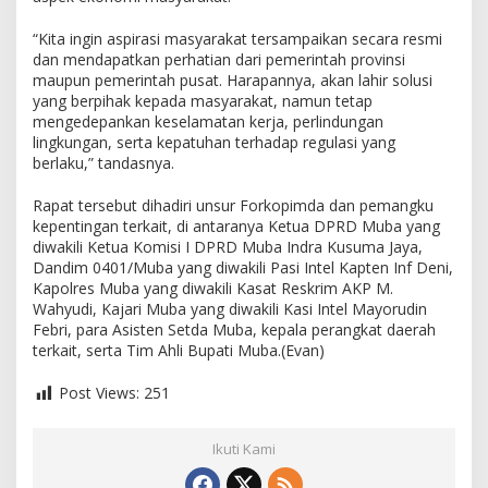
n
y
“Kita ingin aspirasi masyarakat tersampaikan secara resmi
a
dan mendapatkan perhatian dari pemerintah provinsi
k
maupun pemerintah pusat. Harapannya, akan lahir solusi
R
yang berpihak kepada masyarakat, namun tetap
a
mengedepankan keselamatan kerja, perlindungan
k
lingkungan, serta kepatuhan terhadap regulasi yang
y
berlaku,” tandasnya.
a
t
Rapat tersebut dihadiri unsur Forkopimda dan pemangku
kepentingan terkait, di antaranya Ketua DPRD Muba yang
diwakili Ketua Komisi I DPRD Muba Indra Kusuma Jaya,
Dandim 0401/Muba yang diwakili Pasi Intel Kapten Inf Deni,
Kapolres Muba yang diwakili Kasat Reskrim AKP M.
Wahyudi, Kajari Muba yang diwakili Kasi Intel Mayorudin
Febri, para Asisten Setda Muba, kepala perangkat daerah
terkait, serta Tim Ahli Bupati Muba.(Evan)
Post Views:
251
Ikuti Kami