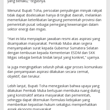
yang berlaku,” tegasnya.
s
i
L
Menurut Bupati Toha, persoalan penyulingan minyak rakyat
e
tidak dapat diselesaikan hanya di tingkat daerah, melainkan
g
memerlukan keterlibatan langsung pemerintah provinsi dan
a
pemerintah pusat sebagai pemegang kewenangan dalam
l
sektor energi dan migas.
i
s
“Hari ini kita menyiapkan jawaban resmi atas aspirasi yang
a
disampaikan masyarakat. Pemkab Muba akan segera
s
menyampaikan surat kepada Gubernur Sumatera Selatan
i
dengan tembusan kepada Kementerian ESDM dan SKK
P
Migas sebagai bentuk tindak lanjut yang konkret,” ujarnya.
e
n
Ia juga mengingatkan seluruh pihak agar proses komunikasi
y
dan penyampaian aspirasi dilakukan secara cermat,
u
l
objektif, dan terukur.
i
n
Lebih lanjut, Bupati Toha menegaskan bahwa upaya yang
g
dilakukan Pemkab Muba bertujuan membuka ruang dialog
a
yang konstruktif antara masyarakat dan pemerintah,
n
sehingga dapat ditemukan formulasi kebijakan yang
M
memberikan kepastian hukum sekaligus memperhatikan
i
aspek ekonomi masyarakat.