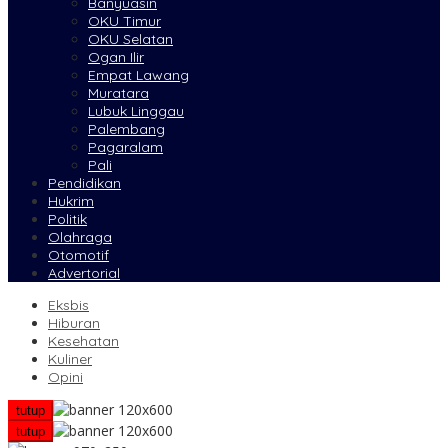
Banyuasin
OKU Timur
OKU Selatan
Ogan Ilir
Empat Lawang
Muratara
Lubuk Linggau
Palembang
Pagaralam
Pali
Pendidikan
Hukrim
Politik
Olahraga
Otomotif
Advertorial
Eksbis
Hiburan
Kesehatan
Kuliner
Opini
tutup
tutup