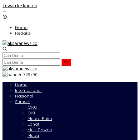
Lewati ke konten
Home
Redaksi
Home
Internasional
Nasional
Sumsel
OKU
OKI
Muara Enim
Lahat
Musi Rawas
Muba