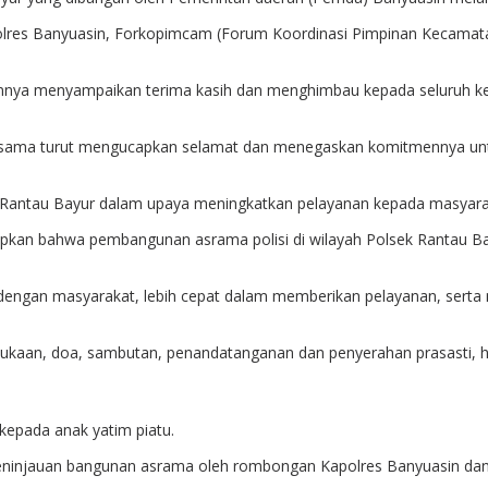
t Polres Banyuasin, Forkopimcam (Forum Koordinasi Pimpinan Kecama
ya menyampaikan terima kasih dan menghimbau kepada seluruh kepal
 sama turut mengucapkan selamat dan menegaskan komitmennya untu
sek Rantau Bayur dalam upaya meningkatkan pelayanan kepada masyara
an bahwa pembangunan asrama polisi di wilayah Polsek Rantau Bayu
 dengan masyarakat, lebih cepat dalam memberikan pelayanan, serta
mbukaan, doa, sambutan, penandatanganan dan penyerahan prasasti,
kepada anak yatim piatu.
n peninjauan bangunan asrama oleh rombongan Kapolres Banyuasin dan