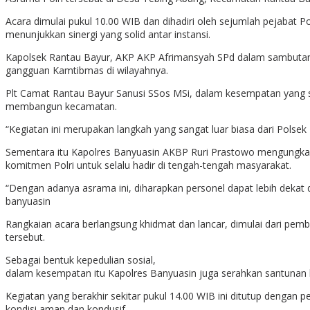
Acara dimulai pukul 10.00 WIB dan dihadiri oleh sejumlah pejaba
menunjukkan sinergi yang solid antar instansi.
Kapolsek Rantau Bayur, AKP AKP Afrimansyah SPd dalam sambutann
gangguan Kamtibmas di wilayahnya.
Plt Camat Rantau Bayur Sanusi SSos MSi, dalam kesempatan yang
membangun kecamatan.
“Kegiatan ini merupakan langkah yang sangat luar biasa dari Pol
Sementara itu Kapolres Banyuasin AKBP Ruri Prastowo mengungkapk
komitmen Polri untuk selalu hadir di tengah-tengah masyarakat.
“Dengan adanya asrama ini, diharapkan personel dapat lebih dekat
banyuasin
Rangkaian acara berlangsung khidmat dan lancar, dimulai dari pe
tersebut.
Sebagai bentuk kepedulian sosial,
dalam kesempatan itu Kapolres Banyuasin juga serahkan santunan 
Kegiatan yang berakhir sekitar pukul 14.00 WIB ini ditutup denga
kondisi aman dan kondusif.