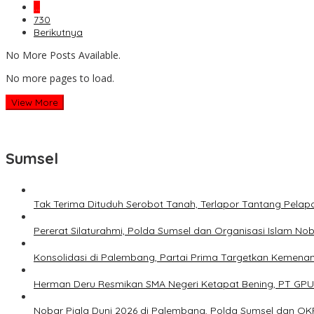
…
730
Berikutnya
No More Posts Available.
No more pages to load.
View More
Sumsel
Tak Terima Dituduh Serobot Tanah, Terlapor Tantang Pelapo
Pererat Silaturahmi, Polda Sumsel dan Organisasi Islam Nob
Konsolidasi di Palembang, Partai Prima Targetkan Kemena
Herman Deru Resmikan SMA Negeri Ketapat Bening, PT GPU
Nobar Piala Duni 2026 di Palembang, Polda Sumsel dan O