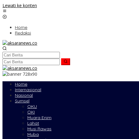
Lewati ke konten
Home
Redaksi
Home
Internasional
Nasional
Sumsel
OKU
OKI
Muara Enim
Lahat
Musi Rawas
Muba