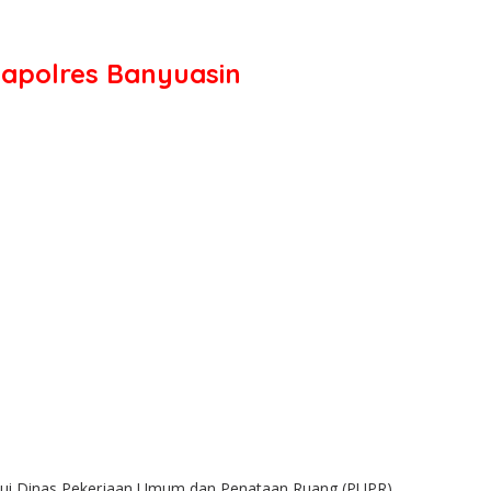
Kapolres Banyuasin
alui Dinas Pekerjaan Umum dan Penataan Ruang (PUPR).