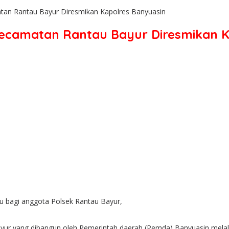
tan Rantau Bayur Diresmikan Kapolres Banyuasin
Kecamatan Rantau Bayur Diresmikan 
u bagi anggota Polsek Rantau Bayur,
ayur yang dibangun oleh Pemerintah daerah (Pemda) Banyuasin mel