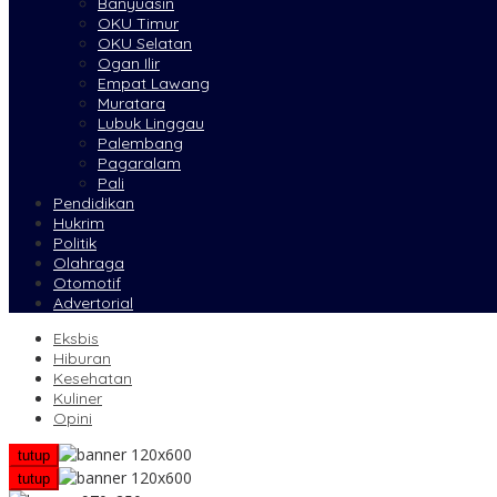
Banyuasin
OKU Timur
OKU Selatan
Ogan Ilir
Empat Lawang
Muratara
Lubuk Linggau
Palembang
Pagaralam
Pali
Pendidikan
Hukrim
Politik
Olahraga
Otomotif
Advertorial
Eksbis
Hiburan
Kesehatan
Kuliner
Opini
tutup
tutup