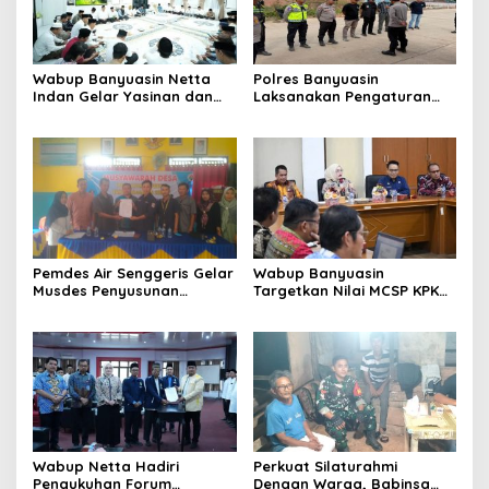
Wabup Banyuasin Netta
Polres Banyuasin
Indan Gelar Yasinan dan
Laksanakan Pengaturan
Doa Bersama, Santuni
Lalu Lintas di Simpang
Kaum Duafa
Pintu Tol Pulau Rimau
Pemdes Air Senggeris Gelar
Wabup Banyuasin
Musdes Penyusunan
Targetkan Nilai MCSP KPK
RKPDes 2027, Wujudkan
2026 Tembus 90 Persen
Perencanaan
Pembangunan Yang
Partisipatif
Wabup Netta Hadiri
Perkuat Silaturahmi
Pengukuhan Forum
Dengan Warga, Babinsa