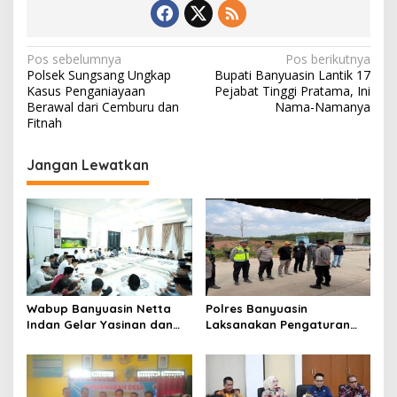
N
Pos sebelumnya
Pos berikutnya
Polsek Sungsang Ungkap
Bupati Banyuasin Lantik 17
a
Kasus Penganiayaan
Pejabat Tinggi Pratama, Ini
v
Berawal dari Cemburu dan
Nama-Namanya
i
Fitnah
g
a
Jangan Lewatkan
s
i
p
o
s
Wabup Banyuasin Netta
Polres Banyuasin
Indan Gelar Yasinan dan
Laksanakan Pengaturan
Doa Bersama, Santuni
Lalu Lintas di Simpang
Kaum Duafa
Pintu Tol Pulau Rimau