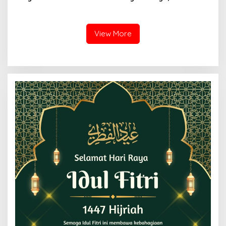
Penghubung Urusan
Koptu Bambang Rutinkan
Keagamaan
Patroli Desa
Desa/Kelurahan Banyuasin
View More