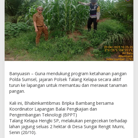
g
K
e
l
a
p
a
P
a
n
t
a
u
L
Banyuasin – Guna mendukung program ketahanan pangan
a
Polda Sumsel, jajaran Polsek Talang Kelapa secara aktif
n
turun ke lapangan untuk memantau dan merawat tanaman
g
pangan.
s
u
Kali ini, Bhabinkamtibmas Bripka Bambang bersama
n
Koordinator Lapangan Balai Pengkajian dan
g
Pengembangan Teknologi (BPPT)
L
Talang Kelapa Hengki SP, melakukan pengecekan terhadap
a
lahan jagung seluas 2 hektar di Desa Sungai Rengit Murni,
h
Senin (20/10).
a