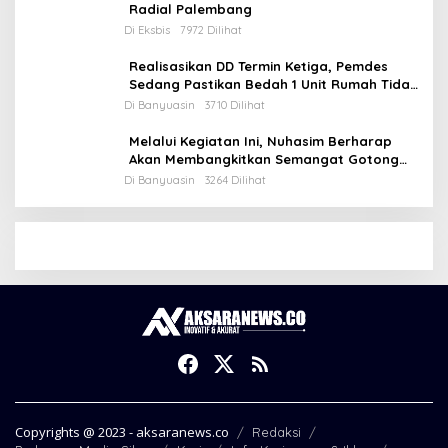
Radial Palembang
Di Eksbis
7972 Dilihat
Realisasikan DD Termin Ketiga, Pemdes
Sedang Pastikan Bedah 1 Unit Rumah Tidak
Layak Huni
Di Banyuasin
3710 Dilihat
Melalui Kegiatan Ini, Nuhasim Berharap
Akan Membangkitkan Semangat Gotong
Royong Masyarakat
Di Banyuasin
3264 Dilihat
Copyrights @ 2023 - aksaranews.co
Redaksi