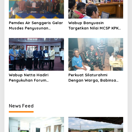
Pemdes Air Senggeris Gelar
Wabup Banyuasin
Musdes Penyusunan
Targetkan Nilai MCSP KPK
RKPDes 2027, Wujudkan
2026 Tembus 90 Persen
Perencanaan
Pembangunan Yang
Partisipatif
Wabup Netta Hadiri
Perkuat Silaturahmi
Pengukuhan Forum
Dengan Warga, Babinsa
Penghubung Urusan
Koptu Bambang Rutinkan
Keagamaan
Patroli Desa
Desa/Kelurahan Banyuasin
News Feed