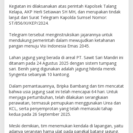
n
J
Kegiatan ini dilaksanakan atas perintah Kapolsek Talang
a
Kelapa, AKP Herli Setiawan SH MH, dan merupakan tindak
g
lanjut dari Surat Telegram Kapolda Sumsel Nomor:
u
ST/856/XI/KEP/2024.
n
g
Telegram tersebut menginstruksikan jajarannya untuk
u
mendukung pemerintah dalam mewujudkan ketahanan
n
pangan menuju Visi Indonesia Emas 2045.
t
u
Lahan jagung yang berada di areal PT. Sawit Sari Mandiri ini
k
ditanam pada 24 Agustus 2025 dengan sistem tumpang
P
sari. Benih yang digunakan adalah jagung hibrida merek
e
Syngenta sebanyak 10 kantong.
r
k
Dalam pemantauannya, Bripka Bambang dan tim mencatat
u
a
bahwa usia jagung saat ini telah mencapai 64 hari. Untuk
t
menjaga pertumbuhan, telah dilakukan serangkaian
K
perawatan, termasuk pemupukan menggunakan Urea dan
e
KCL, serta penyemprotan yang telah memasuki tahap
t
kedua pada 26 September 2025.
a
h
Meski demikian, tim menemukan kendala di lapangan, yaitu
a
adanya serangan hama ulat pada pangkal batang jagung.