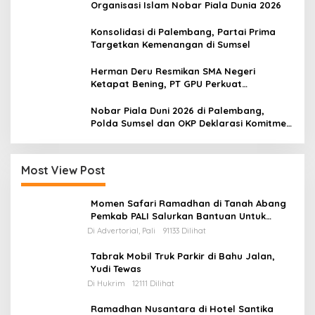
Organisasi Islam Nobar Piala Dunia 2026
Konsolidasi di Palembang, Partai Prima
Targetkan Kemenangan di Sumsel
Herman Deru Resmikan SMA Negeri
Ketapat Bening, PT GPU Perkuat
Pemerataan Pendidikan di Muratara
Nobar Piala Duni 2026 di Palembang,
Polda Sumsel dan OKP Deklarasi Komitmen
Jaga Kamtibmas
Most View Post
Momen Safari Ramadhan di Tanah Abang
Pemkab PALI Salurkan Bantuan Untuk
Mesjid
Di Advertorial, Pali
91133 Dilihat
Tabrak Mobil Truk Parkir di Bahu Jalan,
Yudi Tewas
Di Hukrim
12111 Dilihat
Ramadhan Nusantara di Hotel Santika