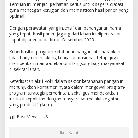
n
Temuan ini menjadi perhatian serius untuk segera diatasi
a
guna mencegah kerugian dan memastikan hasil panen yang
n
optimal.
P
a
Dengan perawatan yang intensif dan penanganan hama
n
yang tepat, hasil panen jagung dari lahan ini diperkirakan
g
dapat dipanen pada bulan Desember 2025.
a
n
Keberhasilan program ketahanan pangan ini diharapkan
tidak hanya mendukung kebijakan nasional, tetapi juga
memberikan manfaat ekonomi langsung bagi masyarakat
di sekitar lahan.
Keterlibatan aktif Polri dalam sektor ketahanan pangan ini
menunjukkan komitmen nyata dalam mengawal program-
program strategis pemerintah, sekaligus mendekatkan
institusi kepolisian dengan masyarakat melalui kegiatan
yang produktif. (Adm)
Post Views:
143
Ikuti Kami