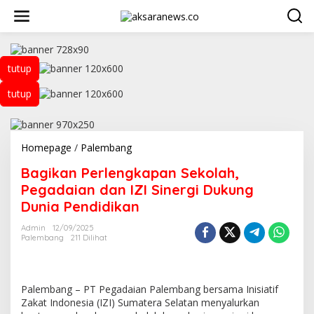
L
e
w
a
t
tutup
i
k
tutup
e
k
o
n
t
Homepage
/
Palembang
B
e
a
n
Bagikan Perlengkapan Sekolah,
g
i
Pegadaian dan IZI Sinergi Dukung
k
Dunia Pendidikan
a
n
Admin
12/09/2025
P
Palembang
211 Dilihat
e
r
l
e
Palembang – PT Pegadaian Palembang bersama Inisiatif
n
Zakat Indonesia (IZI) Sumatera Selatan menyalurkan
g