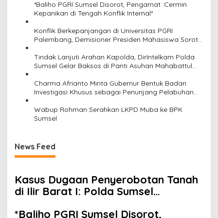
s
*Baliho PGRI Sumsel Disorot, Pengamat :Cermin
Kepanikan di Tengah Konflik Internal*
Konflik Berkepanjangan di Universitas PGRI
Palembang, Demisioner Presiden Mahasiswa Soroti
Dugaan Intimidasi dan Tertutupnya Ruang Dialog
Tindak Lanjuti Arahan Kapolda, DirIntelkam Polda
Sumsel Gelar Baksos di Panti Asuhan Mahabattul
Ummi
Charma Afrianto Minta Gubernur Bentuk Badan
Investigasi Khusus sebagai Penunjang Pelabuhan
Tanjung Carat
Wabup Rohman Serahkan LKPD Muba ke BPK
Sumsel
News Feed
Kasus Dugaan Penyerobotan Tanah
di Ilir Barat I: Polda Sumsel
Tuntaskan Plotting Lokasi, Kuasa
*Baliho PGRI Sumsel Disorot,
Hukum Desak Penyidik Segera