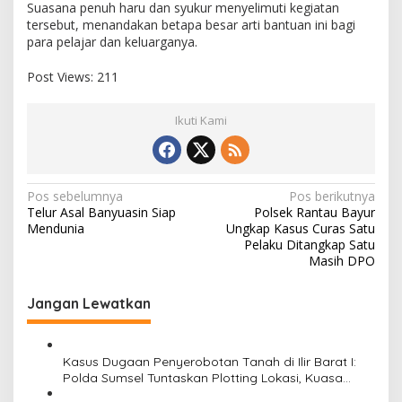
d
Suasana penuh haru dan syukur menyelimuti kegiatan
i
tersebut, menandakan betapa besar arti bantuan ini bagi
d
para pelajar dan keluarganya.
i
k
Post Views:
211
a
n
Ikuti Kami
N
Pos sebelumnya
Pos berikutnya
Telur Asal Banyuasin Siap
Polsek Rantau Bayur
a
Mendunia
Ungkap Kasus Curas Satu
v
Pelaku Ditangkap Satu
i
Masih DPO
g
a
Jangan Lewatkan
s
i
Kasus Dugaan Penyerobotan Tanah di Ilir Barat I:
p
Polda Sumsel Tuntaskan Plotting Lokasi, Kuasa
o
Hukum Desak Penyidik Segera Menindaklanjuti