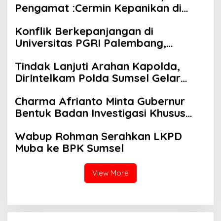
Pengamat :Cermin Kepanikan di
Menindaklanjuti
Tengah Konflik Internal*
Konflik Berkepanjangan di
Universitas PGRI Palembang,
Demisioner Presiden Mahasiswa
Tindak Lanjuti Arahan Kapolda,
Soroti Dugaan Intimidasi dan
DirIntelkam Polda Sumsel Gelar
Tertutupnya Ruang Dialog
Baksos di Panti Asuhan Mahabattul
Charma Afrianto Minta Gubernur
Ummi
Bentuk Badan Investigasi Khusus
sebagai Penunjang Pelabuhan
Wabup Rohman Serahkan LKPD
Tanjung Carat
Muba ke BPK Sumsel
View More