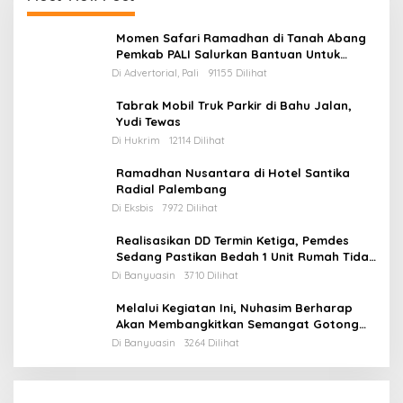
Momen Safari Ramadhan di Tanah Abang
Pemkab PALI Salurkan Bantuan Untuk
Mesjid
Di Advertorial, Pali
91155 Dilihat
Tabrak Mobil Truk Parkir di Bahu Jalan,
Yudi Tewas
Di Hukrim
12114 Dilihat
Ramadhan Nusantara di Hotel Santika
Radial Palembang
Di Eksbis
7972 Dilihat
Realisasikan DD Termin Ketiga, Pemdes
Sedang Pastikan Bedah 1 Unit Rumah Tidak
Layak Huni
Di Banyuasin
3710 Dilihat
Melalui Kegiatan Ini, Nuhasim Berharap
Akan Membangkitkan Semangat Gotong
Royong Masyarakat
Di Banyuasin
3264 Dilihat