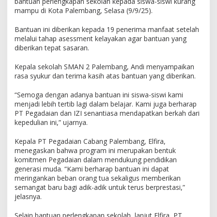
bantuan perlengkapan sekolah kepada siswa-siswi kurang
k
mampu di Kota Palembang, Selasa (9/9/25).
a
p
Bantuan ini diberikan kepada 19 penerima manfaat setelah
a
melalui tahap asessment kelayakan agar bantuan yang
n
diberikan tepat sasaran.
S
e
Kepala sekolah SMAN 2 Palembang, Andi menyampaikan
k
rasa syukur dan terima kasih atas bantuan yang diberikan.
o
l
a
“Semoga dengan adanya bantuan ini siswa-siswi kami
h
menjadi lebih tertib lagi dalam belajar. Kami juga berharap
,
PT Pegadaian dan IZI senantiasa mendapatkan berkah dari
P
kepedulian ini,” ujarnya.
e
g
Kepala PT Pegadaian Cabang Palembang, Elfira,
a
menegaskan bahwa program ini merupakan bentuk
d
komitmen Pegadaian dalam mendukung pendidikan
a
generasi muda. “Kami berharap bantuan ini dapat
i
meringankan beban orang tua sekaligus memberikan
a
semangat baru bagi adik-adik untuk terus berprestasi,”
n
jelasnya.
d
a
Selain bantuan perlengkapan sekolah, lanjut Elfira, PT
n