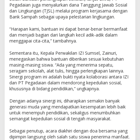
Pegadaian juga menyalurkan dana Tanggung Jawab Sosial
I
dan Lingkungan (TJSL) melalui program kerjasama dengan
Z
I
Bank Sampah sebagai upaya pelestarian lingkungan.
S
i
“Harapan kami, bantuan ini dapat benar-benar bermanfaat
n
dan menjadi bagian dari langkah kecil adik-adik dalam
e
menggapai cita-cita,” tambahnya.
r
g
Sementara itu, Kepala Perwakilan IZI Sumsel, Zainuri,
i
menegaskan bahwa bantuan diberikan sesuai kebutuhan
D
masing-masing siswa. “Ada yang menerima sepatu,
u
seragam sekolah, alat tulis, hingga perlengkapan lainnya.
k
Sinergi program ini adalah bukti nyata kolaborasi antara IZI
u
dan PT Pegadaian dalam mendorong kepedulian sosial,
n
khususnya di bidang pendidikan,” ungkapnya.
g
D
Dengan adanya sinergi ini, diharapkan semakin banyak
u
n
generasi muda yang mendapatkan kesempatan lebih baik
i
untuk menempuh pendidikan, sekaligus menumbuhkan
a
semangat kepedulian sosial di tengah masyarakat.
P
e
Sebagai penutup, acara diakhiri dengan doa bersama yang
n
dipimpin langsung oleh salah satu siswa penerima manfaat.