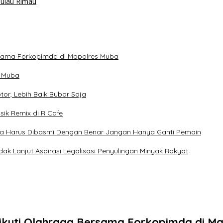
Pulau Rimau
ersama Forkopimda di Mapolres Muba
n Muba
r, Lebih Baik Bubar Saja
sik Remix di R Cafe
a Harus Dibasmi Dengan Benar Jangan Hanya Ganti Pemain
 Lanjut Aspirasi Legalisasi Penyulingan Minyak Rakyat
t ikuti Olahraga Bersama Forkopimda di M