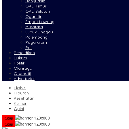
Banyuasin
OKU Timur
OKU Selatan
Ogan Ilir
Empat Lawang
Muratara
Lubuk Linggau
Palembang
Pagaralam
Pali
Pendidikan
Hukrim
Politik
Olahraga
Otomotif
Advertorial
Eksbis
Hiburan
Kesehatan
Kuliner
Opini
tutup
tutup