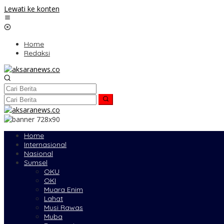
Lewati ke konten
Home
Redaksi
Home
Internasional
Nasional
Sumsel
OKU
OKI
Muara Enim
Lahat
Musi Rawas
Muba