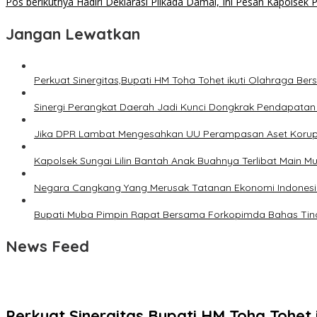
Pos berikutnya
Hadiri Deklarasi Pilkada Damai, Ini Pesan Kapolsek 
Jangan Lewatkan
Perkuat Sinergitas,Bupati HM Toha Tohet ikuti Olahraga B
Sinergi Perangkat Daerah Jadi Kunci Dongkrak Pendapata
Jika DPR Lambat Mengesahkan UU Perampasan Aset Korupto
Kapolsek Sungai Lilin Bantah Anak Buahnya Terlibat Main Mu
Negara Cangkang Yang Merusak Tatanan Ekonomi Indonesi
Bupati Muba Pimpin Rapat Bersama Forkopimda Bahas Tindak
News Feed
Perkuat Sinergitas,Bupati HM Toha Tohe