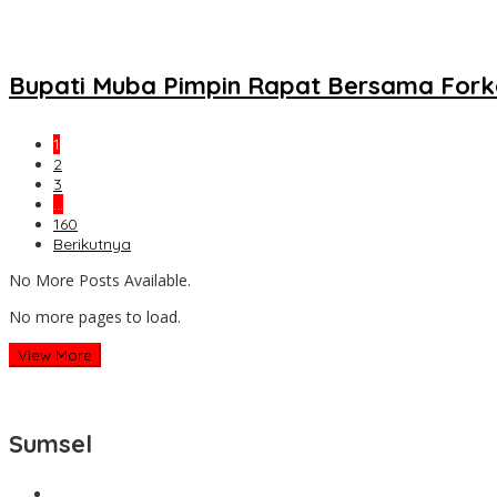
Bupati Muba Pimpin Rapat Bersama Forko
1
2
3
…
160
Berikutnya
No More Posts Available.
No more pages to load.
View More
Sumsel