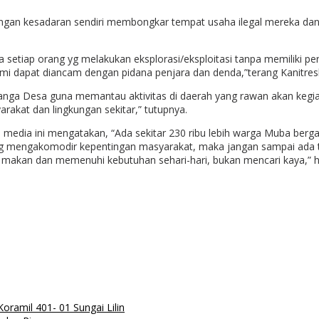
ngan kesadaran sendiri membongkar tempat usaha ilegal mereka dan be
a setiap orang yg melakukan eksplorasi/eksploitasi tanpa memiliki 
mi dapat diancam dengan pidana penjara dan denda,”terang Kanitres
sek Sanga Desa guna memantau aktivitas di daerah yang rawan akan kegia
akat dan lingkungan sekitar,” tutupnya.
media ini mengatakan, “Ada sekitar 230 ribu lebih warga Muba bergan
ng mengakomodir kepentingan masyarakat, maka jangan sampai ada t
makan dan memenuhi kebutuhan sehari-hari, bukan mencari kaya,” h
ramil 401- 01 Sungai Lilin