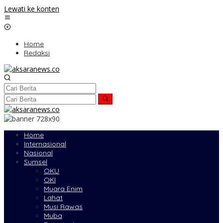
Lewati ke konten
Home
Redaksi
Home
Internasional
Nasional
Sumsel
OKU
OKI
Muara Enim
Lahat
Musi Rawas
Muba