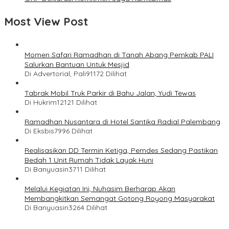
Most View Post
Momen Safari Ramadhan di Tanah Abang Pemkab PALI
Salurkan Bantuan Untuk Mesjid
Di Advertorial, Pali
91172 Dilihat
Tabrak Mobil Truk Parkir di Bahu Jalan, Yudi Tewas
Di Hukrim
12121 Dilihat
Ramadhan Nusantara di Hotel Santika Radial Palembang
Di Eksbis
7996 Dilihat
Realisasikan DD Termin Ketiga, Pemdes Sedang Pastikan
Bedah 1 Unit Rumah Tidak Layak Huni
Di Banyuasin
3711 Dilihat
Melalui Kegiatan Ini, Nuhasim Berharap Akan
Membangkitkan Semangat Gotong Royong Masyarakat
Di Banyuasin
3264 Dilihat