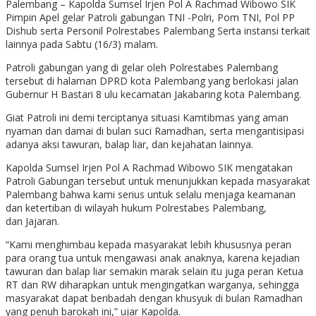
Palembang – Kapolda Sumsel Irjen Pol A Rachmad Wibowo SIK
Pimpin Apel gelar Patroli gabungan TNI -Polri, Pom TNI, Pol PP
Dishub serta Personil Polrestabes Palembang Serta instansi terkait
lainnya pada Sabtu (16/3) malam.
Patroli gabungan yang di gelar oleh Polrestabes Palembang
tersebut di halaman DPRD kota Palembang yang berlokasi jalan
Gubernur H Bastari 8 ulu kecamatan Jakabaring kota Palembang.
Giat Patroli ini demi terciptanya situasi Kamtibmas yang aman
nyaman dan damai di bulan suci Ramadhan, serta mengantisipasi
adanya aksi tawuran, balap liar, dan kejahatan lainnya.
Kapolda Sumsel Irjen Pol A Rachmad Wibowo SIK mengatakan
Patroli Gabungan tersebut untuk menunjukkan kepada masyarakat
Palembang bahwa kami serius untuk selalu menjaga keamanan
dan ketertiban di wilayah hukum Polrestabes Palembang,
dan Jajaran.
“Kami menghimbau kepada masyarakat lebih khususnya peran
para orang tua untuk mengawasi anak anaknya, karena kejadian
tawuran dan balap liar semakin marak selain itu juga peran Ketua
RT dan RW diharapkan untuk mengingatkan warganya, sehingga
masyarakat dapat beribadah dengan khusyuk di bulan Ramadhan
yang penuh barokah ini,” ujar Kapolda.