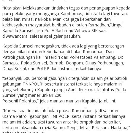
“Kita akan Melaksanakan tindakan tegas dan penangkapan kepada
para pelaku yang menggangu Kamtibmas, tidak ada lagi tawuran,
balap liar, miras, narkoba. Mari kita jaga keberkahan dan
kekhusyukan masyarakat beribadah di bulan Ramadhan,”timpal
Kapolda Sumsel Irjen Pol A.Rachmad Wibowo SIK saat
diwawancarai selesai apel gelar pasukan.
Kapolda Sumsel menegaskan, tidak ada lagi yang bertentangan
dengan nilai nilai dan keberkahan di bulan Ramadhan. Dan
Patroli gabungan kali ini terdiri dari Polrestabes Palembang, Dit
Samapta Polda Sumsel, Brimob, Denpom, Dinas Perhubungan,
Dinas Sosial, dan Pol PP dan instansi terkait lainnya
“Sebanyak 500 personil gabungan diterjunkan dalam gelar patroli
gabungan TNI-POLRI beserta instansi terkait lainnya malam ini,
yang sebelumnya Kapolda pimpin Apel direktorat lalulintas Polda
Sumsel yang menerjunkan 200
Personil Polantas,” jelas mantan mantan Kapolda Jambi ini.
“Karena saat ini adalah bulan puasa Ramadhan, jadi sasaran
utama Patroli gabungan TNI-POLRI serta instansi terkait lainnya
malam ini adalah, aksi tawuran antar kelompok dan balap liar,
serta melaksanakan razia Sajam, Senpi, Miras Petasanz Narkoba,”