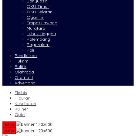
Banyuasin
OKU Timur
OKU Selatan
Ogan Ilir
Empat Lawang
Muratara
Lubuk Linggau
Palembang
Pagaralam
Pali
Pendidikan
Hukrim
Politik
Olahraga
Otomotif
Advertorial
Eksbis
Hiburan
Kesehatan
Kuliner
Opini
tutup
tutup