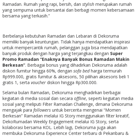
Ramadan. Rumah yang rapi, bersih, dan
stylish
merupakan rumah
yang sempurna untuk bersantai dan berbagi momen kebersamaan
bersama yang terkasih.”
Berbelanja kebutuhan Ramadan dan Lebaran di Dekoruma
memiliki banyak keuntungan. Tidak hanya mendapatkan inspirasi
untuk mempercantik rumah, pelanggan juga bisa mendapatkan
banyak produk dengan harga yang terjangkau dengan
Super
Promo Ramadan “Enaknya Banyak Bonus Ramadan Makin
Berkesan”
. Berbagai bonus yang dihadirkan Dekoruma adalah
diskon furnitur hingga 60%, dengan
sofa bed
harga termurah
Rp999.000, gratis furnitur & aksesoris, 50 pilihan aksesoris beli 1
gratis 1, serta
voucher
diskon hingga Rp300.000.
Selama bulan Ramadan, Dekoruma menghadirkan berbagai
kegiatan di media sosial dan secara
offline
, seperti kegiatan media
sosial yang meliputi Filter Ramadan Challenge, dimana Dekoruma
mengajak para
followers
untuk bercerita mengenai “Momen
Berkesan” Ramadan melalui IG Story menggunakan filter kreatif,
DekoRumadan Weekly Engagement melalui IG Story, serta
kolaborasi bersama KOL. Lebih lagi, Dekoruma juga akan
membuka Dekoruma Experience Center terbaru di Pekanbaru &