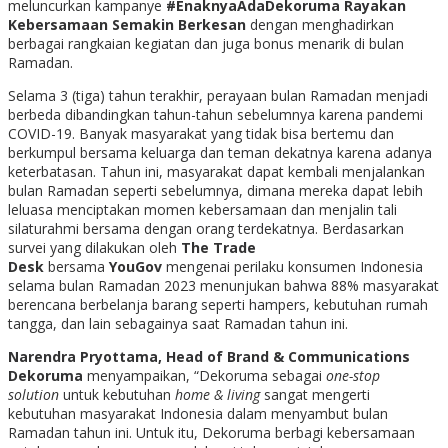
meluncurkan kampanye
#EnaknyaAdaDekoruma Rayakan
Kebersamaan Semakin Berkesan
dengan menghadirkan
berbagai rangkaian kegiatan dan juga bonus menarik di bulan
Ramadan.
Selama 3 (tiga) tahun terakhir, perayaan bulan Ramadan menjadi
berbeda dibandingkan tahun-tahun sebelumnya karena pandemi
COVID-19. Banyak masyarakat yang tidak bisa bertemu dan
berkumpul bersama keluarga dan teman dekatnya karena adanya
keterbatasan. Tahun ini, masyarakat dapat kembali menjalankan
bulan Ramadan seperti sebelumnya, dimana mereka dapat lebih
leluasa menciptakan momen kebersamaan dan menjalin tali
silaturahmi bersama dengan orang terdekatnya. Berdasarkan
survei yang dilakukan oleh
The Trade
Desk
bersama
YouGov
mengenai perilaku konsumen Indonesia
selama bulan Ramadan 2023 menunjukan bahwa 88% masyarakat
berencana berbelanja barang seperti hampers, kebutuhan rumah
tangga, dan lain sebagainya saat Ramadan tahun ini.
Narendra Pryottama, Head of Brand & Communications
Dekoruma
menyampaikan, “Dekoruma sebagai
one-stop
solution
untuk kebutuhan
home & living
sangat mengerti
kebutuhan masyarakat Indonesia dalam menyambut bulan
Ramadan tahun ini. Untuk itu, Dekoruma berbagi kebersamaan