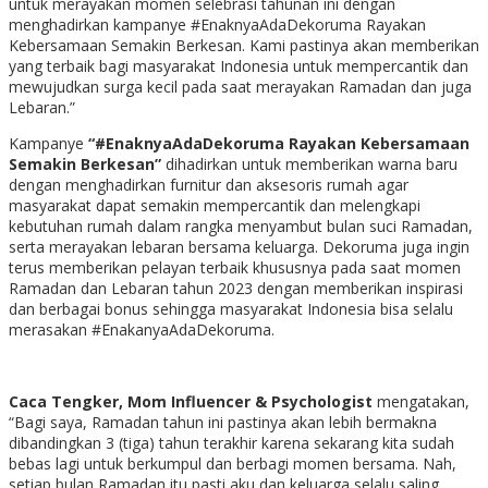
untuk merayakan momen selebrasi tahunan ini dengan
menghadirkan kampanye #EnaknyaAdaDekoruma Rayakan
Kebersamaan Semakin Berkesan. Kami pastinya akan memberikan
yang terbaik bagi masyarakat Indonesia untuk mempercantik dan
mewujudkan surga kecil pada saat merayakan Ramadan dan juga
Lebaran.”
Kampanye
“#EnaknyaAdaDekoruma Rayakan Kebersamaan
Semakin Berkesan”
dihadirkan untuk memberikan warna baru
dengan menghadirkan furnitur dan aksesoris rumah agar
masyarakat dapat semakin mempercantik dan melengkapi
kebutuhan rumah dalam rangka menyambut bulan suci Ramadan,
serta merayakan lebaran bersama keluarga. Dekoruma juga ingin
terus memberikan pelayan terbaik khususnya pada saat momen
Ramadan dan Lebaran tahun 2023 dengan memberikan inspirasi
dan berbagai bonus sehingga masyarakat Indonesia bisa selalu
merasakan #EnakanyaAdaDekoruma.
Caca Tengker, Mom Influencer & Psychologist
mengatakan,
“Bagi saya, Ramadan tahun ini pastinya akan lebih bermakna
dibandingkan 3 (tiga) tahun terakhir karena sekarang kita sudah
bebas lagi untuk berkumpul dan berbagi momen bersama. Nah,
setiap bulan Ramadan itu pasti aku dan keluarga selalu saling