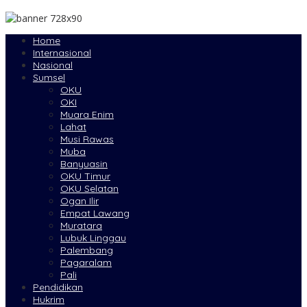
Home
Internasional
Nasional
Sumsel
OKU
OKI
Muara Enim
Lahat
Musi Rawas
Muba
Banyuasin
OKU Timur
OKU Selatan
Ogan Ilir
Empat Lawang
Muratara
Lubuk Linggau
Palembang
Pagaralam
Pali
Pendidikan
Hukrim