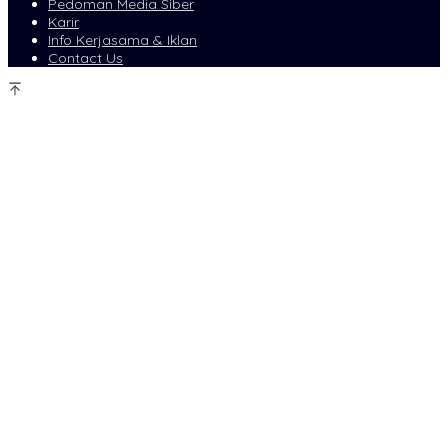
Pedoman Media Siber
Karir
Info Kerjasama & Iklan
Contact Us