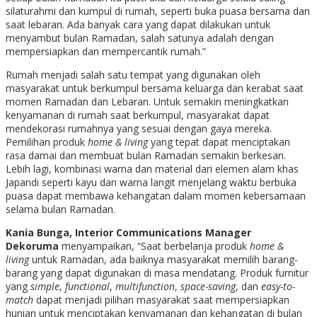
silaturahmi dan kumpul di rumah, seperti buka puasa bersama dan
saat lebaran. Ada banyak cara yang dapat dilakukan untuk
menyambut bulan Ramadan, salah satunya adalah dengan
mempersiapkan dan mempercantik rumah.”
Rumah menjadi salah satu tempat yang digunakan oleh
masyarakat untuk berkumpul bersama keluarga dan kerabat saat
momen Ramadan dan Lebaran. Untuk semakin meningkatkan
kenyamanan di rumah saat berkumpul, masyarakat dapat
mendekorasi rumahnya yang sesuai dengan gaya mereka.
Pemilihan produk
home & living
yang tepat dapat menciptakan
rasa damai dan membuat bulan Ramadan semakin berkesan.
Lebih lagi, kombinasi warna dan material dari elemen alam khas
Japandi seperti kayu dan warna langit menjelang waktu berbuka
puasa dapat membawa kehangatan dalam momen kebersamaan
selama bulan Ramadan.
Kania Bunga, Interior Communications Manager
Dekoruma
menyampaikan, “Saat berbelanja produk
home &
living
untuk Ramadan, ada baiknya masyarakat memilih barang-
barang yang dapat digunakan di masa mendatang. Produk furnitur
yang
simple
,
functional
,
multifunction
,
space-saving
, dan
easy-to-
match
dapat menjadi pilihan masyarakat saat mempersiapkan
hunian untuk menciptakan kenyamanan dan kehangatan di bulan