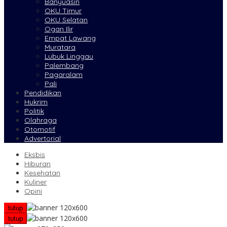
Banyuasin
OKU Timur
OKU Selatan
Ogan Ilir
Empat Lawang
Muratara
Lubuk Linggau
Palembang
Pagaralam
Pali
Pendidikan
Hukrim
Politik
Olahraga
Otomotif
Advertorial
Eksbis
Hiburan
Kesehatan
Kuliner
Opini
tutup
tutup