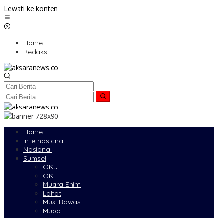
Lewati ke konten
Home
Redaksi
Home
Internasional
Nasional
Sumsel
OKU
OKI
Muara Enim
Lahat
Musi Rawas
Muba