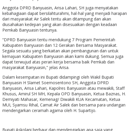
Anggota DPRD Banyuasin, Arisa Lahari, SH juga menyatakan
kebahagiaan dapat bersilahturahmi, hal-hal yang menjadi harapan
dari masyarakat Air Salek tentu akan ditampung dan akan
diusahakan kedepan yang akan disesuaikan dengan keadaan
Pemkab Banyuasin tentunya.
“DPRD Banyuasin tentu mendukung 7 Program Pemerintah
Kabupaten Banyuasin dan 12 Gerakan Bersama Masyarakat.
Segala sesuatu yang berkaitan akan pembangunan dan untuk
kemajuan Kabupaten Banyuasin akan kami dukung. Semua juga
dapat terwujud atas peran kerja bersama baik Pemkab dan
masyarakat Banyuasin,” jelas Arisa.
Dalam kesempatan ini Bupati didampingi oleh Wakil Bupati
Banyuasin H Slamet Soemosentono SH, Anggota DPRD
Banyuasin, Arisa Lahari, Kapolres Banyuasin atau mewakili, Staff
Khusus, Amirul SH MH, Kepala OPD Banyuasin, Ketua Baznas, H.
Demiyati Mahasar, Kemenag/ Diwakili KUA Kecamatan, Ketua
MUI, Syamsu Rihal, Camat Air Salek dan bersama para undangan
mendengarkan ceramah agama oleh H. Supartijo.
Bupati Askolani berbaur dan mendengarkan apa saja yang