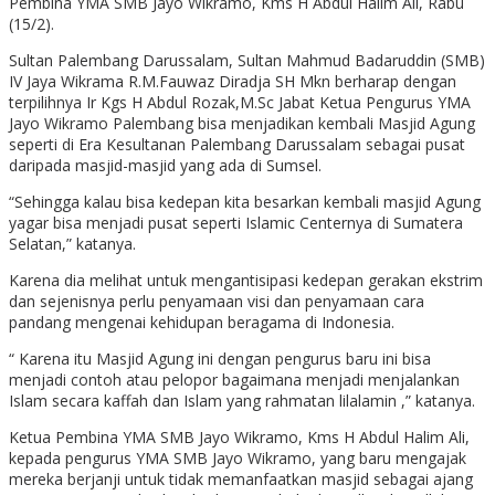
Pembina YMA SMB Jayo Wikramo, Kms H Abdul Halim Ali, Rabu
(15/2).
Sultan Palembang Darussalam, Sultan Mahmud Badaruddin (SMB)
IV Jaya Wikrama R.M.Fauwaz Diradja SH Mkn berharap dengan
terpilihnya Ir Kgs H Abdul Rozak,M.Sc Jabat Ketua Pengurus YMA
Jayo Wikramo Palembang bisa menjadikan kembali Masjid Agung
seperti di Era Kesultanan Palembang Darussalam sebagai pusat
daripada masjid-masjid yang ada di Sumsel.
“Sehingga kalau bisa kedepan kita besarkan kembali masjid Agung
yagar bisa menjadi pusat seperti Islamic Centernya di Sumatera
Selatan,” katanya.
Karena dia melihat untuk mengantisipasi kedepan gerakan ekstrim
dan sejenisnya perlu penyamaan visi dan penyamaan cara
pandang mengenai kehidupan beragama di Indonesia.
“ Karena itu Masjid Agung ini dengan pengurus baru ini bisa
menjadi contoh atau pelopor bagaimana menjadi menjalankan
Islam secara kaffah dan Islam yang rahmatan lilalamin ,” katanya.
Ketua Pembina YMA SMB Jayo Wikramo, Kms H Abdul Halim Ali,
kepada pengurus YMA SMB Jayo Wikramo, yang baru mengajak
mereka berjanji untuk tidak memanfaatkan masjid sebagai ajang