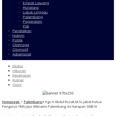
Empat Lawang
Muratara
Lubuk Linggau
Palembang
Pagaralam
Pali
Pendidikan
Hukrim
Politik
Olahraga
Otomotif
Advertorial
Eksbis
Hiburan
Kesehatan
Kuliner
Opini
Homepage
/
Palembang
Ir Kgs H Abdul Rozak,M.Sc Jabat Ketua
Pengurus YMA Jayo Wikramo Palembang, Ini Harapan SMB IV