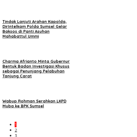
Tindak Lanjuti Arahan Kapolda,
DirIntelkam Polda Sumsel Gelar
Baksos di Panti Asuhan
Mahabattul Ummi
Charma Afrianto Minta Gubernur
Bentuk Badan Investigasi Khusus
sebagai Penunjang Pelabuhan
Tanjung Carat
Wabup Rohman Serahkan LKPD
Muba ke BPK Sumsel
1
2
3