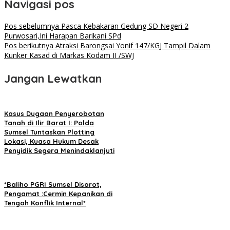
Navigasi pos
Pos sebelumnya
Pasca Kebakaran Gedung SD Negeri 2
Purwosari,Ini Harapan Barikani SPd
Pos berikutnya
Atraksi Barongsai Yonif 147/KGJ Tampil Dalam
Kunker Kasad di Markas Kodam II /SWJ
Jangan Lewatkan
Kasus Dugaan Penyerobotan
Tanah di Ilir Barat I: Polda
Sumsel Tuntaskan Plotting
Lokasi, Kuasa Hukum Desak
Penyidik Segera Menindaklanjuti
*Baliho PGRI Sumsel Disorot,
Pengamat :Cermin Kepanikan di
Tengah Konflik Internal*