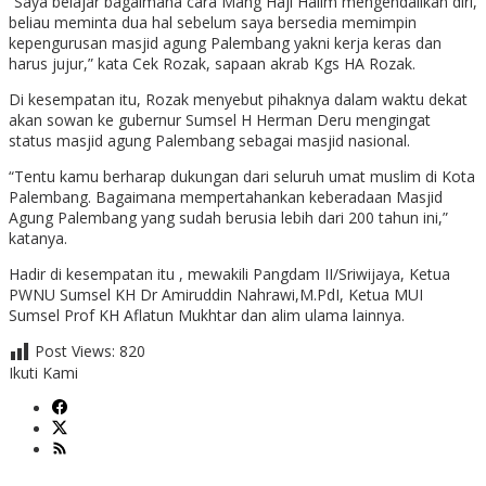
“Saya belajar bagaimana cara Mang Haji Halim mengendalikan diri,
beliau meminta dua hal sebelum saya bersedia memimpin
kepengurusan masjid agung Palembang yakni kerja keras dan
harus jujur,” kata Cek Rozak, sapaan akrab Kgs HA Rozak.
Di kesempatan itu, Rozak menyebut pihaknya dalam waktu dekat
akan sowan ke gubernur Sumsel H Herman Deru mengingat
status masjid agung Palembang sebagai masjid nasional.
“Tentu kamu berharap dukungan dari seluruh umat muslim di Kota
Palembang. Bagaimana mempertahankan keberadaan Masjid
Agung Palembang yang sudah berusia lebih dari 200 tahun ini,”
katanya.
Hadir di kesempatan itu , mewakili Pangdam II/Sriwijaya, Ketua
PWNU Sumsel KH Dr Amiruddin Nahrawi,M.PdI, Ketua MUI
Sumsel Prof KH Aflatun Mukhtar dan alim ulama lainnya.
Post Views:
820
Ikuti Kami