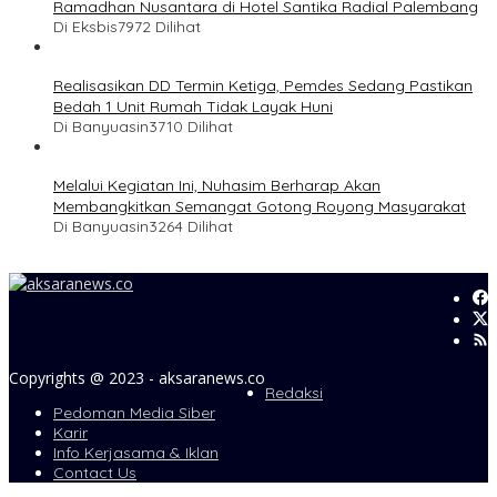
Ramadhan Nusantara di Hotel Santika Radial Palembang
Di Eksbis
7972 Dilihat
Realisasikan DD Termin Ketiga, Pemdes Sedang Pastikan
Bedah 1 Unit Rumah Tidak Layak Huni
Di Banyuasin
3710 Dilihat
Melalui Kegiatan Ini, Nuhasim Berharap Akan
Membangkitkan Semangat Gotong Royong Masyarakat
Di Banyuasin
3264 Dilihat
Copyrights @ 2023 - aksaranews.co
Redaksi
Pedoman Media Siber
Karir
Info Kerjasama & Iklan
Contact Us