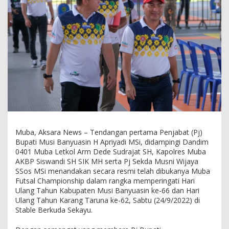
,
P
u
l
u
h
a
n
T
i
m
R
e
s
m
Muba, Aksara News – Tendangan pertama Penjabat (Pj)
i
Bupati Musi Banyuasin H Apriyadi MSi, didampingi Dandim
B
0401 Muba Letkol Arm Dede Sudrajat SH, Kapolres Muba
e
AKBP Siswandi SH SIK MH serta Pj Sekda Musni Wijaya
r
SSos MSi menandakan secara resmi telah dibukanya Muba
l
Futsal Championship dalam rangka memperingati Hari
a
Ulang Tahun Kabupaten Musi Banyuasin ke-66 dan Hari
g
Ulang Tahun Karang Taruna ke-62, Sabtu (24/9/2022) di
a
Stable Berkuda Sekayu.
d
i