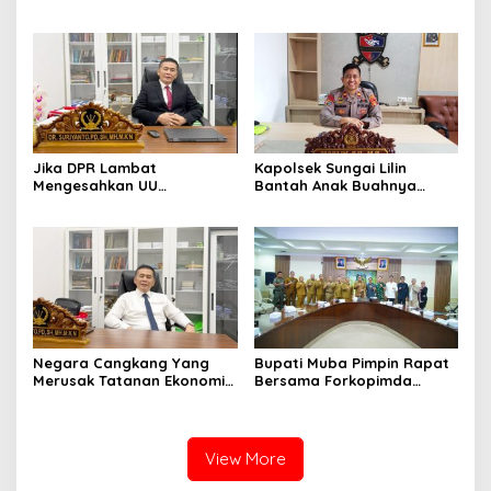
Olahraga Bersama
Pendapatan Muba
Forkopimda di Mapolres
Muba
Jika DPR Lambat
Kapolsek Sungai Lilin
Mengesahkan UU
Bantah Anak Buahnya
Perampasan Aset
Terlibat Main Musik Remix di
Koruptor, Lebih Baik Bubar
R Cafe
Saja
Negara Cangkang Yang
Bupati Muba Pimpin Rapat
Merusak Tatanan Ekonomi
Bersama Forkopimda
Indonesia Harus Dibasmi
Bahas Tindak Lanjut
Dengan Benar Jangan
Aspirasi Legalisasi
Hanya Ganti Pemain
Penyulingan Minyak Rakyat
View More