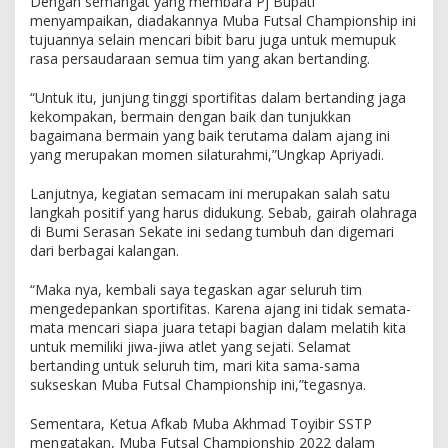
Dengan semangat yang membara Pj Bupati
M
menyampaikan, diadakannya Muba Futsal Championship ini
u
b
tujuannya selain mencari bibit baru juga untuk memupuk
a
rasa persaudaraan semua tim yang akan bertanding.
F
u
“Untuk itu, junjung tinggi sportifitas dalam bertanding jaga
t
kekompakan, bermain dengan baik dan tunjukkan
s
bagaimana bermain yang baik terutama dalam ajang ini
a
yang merupakan momen silaturahmi,”Ungkap Apriyadi.
l
C
Lanjutnya, kegiatan semacam ini merupakan salah satu
h
langkah positif yang harus didukung. Sebab, gairah olahraga
a
di Bumi Serasan Sekate ini sedang tumbuh dan digemari
m
dari berbagai kalangan.
p
i
“Maka nya, kembali saya tegaskan agar seluruh tim
o
mengedepankan sportifitas. Karena ajang ini tidak semata-
n
s
mata mencari siapa juara tetapi bagian dalam melatih kita
h
untuk memiliki jiwa-jiwa atlet yang sejati. Selamat
i
bertanding untuk seluruh tim, mari kita sama-sama
p
sukseskan Muba Futsal Championship ini,”tegasnya.
Sementara, Ketua Afkab Muba Akhmad Toyibir SSTP
mengatakan, Muba Futsal Championship 2022 dalam