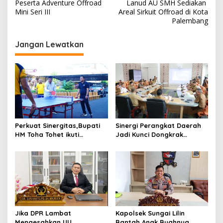
Peserta Adventure Offroad
Lanud AU SMH Sediakan
v
Mini Seri III
Areal Sirkuit Offroad di Kota
i
Palembang
g
a
Jangan Lewatkan
s
i
p
o
s
Perkuat Sinergitas,Bupati
Sinergi Perangkat Daerah
HM Toha Tohet ikuti
Jadi Kunci Dongkrak
Olahraga Bersama
Pendapatan Muba
Forkopimda di Mapolres
Muba
Jika DPR Lambat
Kapolsek Sungai Lilin
Mengesahkan UU
Bantah Anak Buahnya