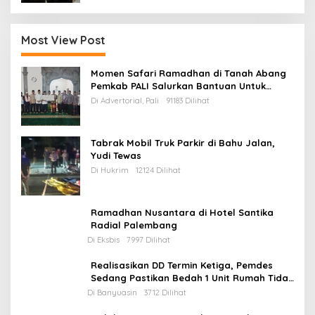
Most View Post
Momen Safari Ramadhan di Tanah Abang
Pemkab PALI Salurkan Bantuan Untuk
Mesjid
Di Advertorial, Pali
91183 Dilihat
Tabrak Mobil Truk Parkir di Bahu Jalan,
Yudi Tewas
Di Hukrim
12124 Dilihat
Ramadhan Nusantara di Hotel Santika
Radial Palembang
Di Eksbis
7997 Dilihat
Realisasikan DD Termin Ketiga, Pemdes
Sedang Pastikan Bedah 1 Unit Rumah Tidak
Layak Huni
Di Banyuasin
3712 Dilihat