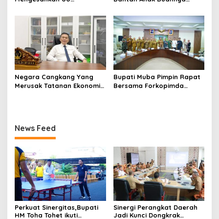
Perampasan Aset
Terlibat Main Musik Remix di
Koruptor, Lebih Baik Bubar
R Cafe
Saja
Negara Cangkang Yang
Bupati Muba Pimpin Rapat
Merusak Tatanan Ekonomi
Bersama Forkopimda
Indonesia Harus Dibasmi
Bahas Tindak Lanjut
Dengan Benar Jangan
Aspirasi Legalisasi
Hanya Ganti Pemain
Penyulingan Minyak Rakyat
News Feed
Perkuat Sinergitas,Bupati
Sinergi Perangkat Daerah
HM Toha Tohet ikuti
Jadi Kunci Dongkrak