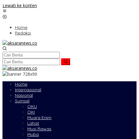
Lewati ke konten
Home
Redaksi
Home
Internasional
Nasional
Sumsel
OKU
OKI
Muara Enim
Lahat
Musi Rawas
Muba