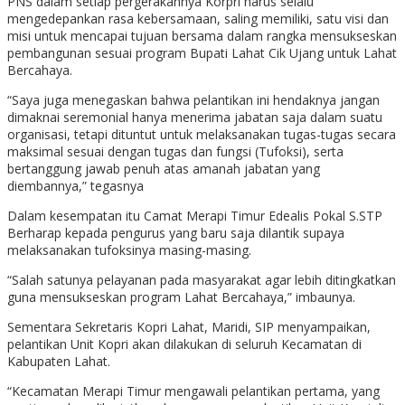
PNS dalam setiap pergerakannya Korpri harus selalu
mengedepankan rasa kebersamaan, saling memiliki, satu visi dan
misi untuk mencapai tujuan bersama dalam rangka mensukseskan
pembangunan sesuai program Bupati Lahat Cik Ujang untuk Lahat
Bercahaya.
“Saya juga menegaskan bahwa pelantikan ini hendaknya jangan
dimaknai seremonial hanya menerima jabatan saja dalam suatu
organisasi, tetapi dituntut untuk melaksanakan tugas-tugas secara
maksimal sesuai dengan tugas dan fungsi (Tufoksi), serta
bertanggung jawab penuh atas amanah jabatan yang
diembannya,” tegasnya
Dalam kesempatan itu Camat Merapi Timur Edealis Pokal S.STP
Berharap kepada pengurus yang baru saja dilantik supaya
melaksanakan tufoksinya masing-masing.
“Salah satunya pelayanan pada masyarakat agar lebih ditingkatkan
guna mensukseskan program Lahat Bercahaya,” imbaunya.
Sementara Sekretaris Kopri Lahat, Maridi, SIP menyampaikan,
pelantikan Unit Kopri akan dilakukan di seluruh Kecamatan di
Kabupaten Lahat.
“Kecamatan Merapi Timur mengawali pelantikan pertama, yang