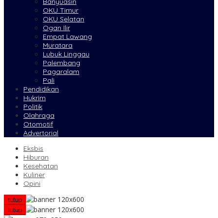
Banyuasin
OKU Timur
OKU Selatan
Ogan Ilir
Empat Lawang
Muratara
Lubuk Linggau
Palembang
Pagaralam
Pali
Pendidikan
Hukrim
Politik
Olahraga
Otomotif
Advertorial
Eksbis
Hiburan
Kesehatan
Kuliner
Opini
tutup
tutup