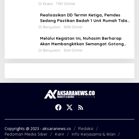
Di Eksbis
7967 Dilihat
Realisasikan DD Termin Ketiga, Pemdes
Sedang Pastikan Bedah 1 Unit Rumah Tidak
Layak Huni
Di Banyuasin
3696 Dilihat
Melalui Kegiatan Ini, Nuhasim Berharap
Akan Membangkitkan Semangat Gotong
Royong Masyarakat
Di Banyuasin
3264 Dilihat
Copyrights @ 2023 - aksaranews.co
Redaksi
Pedoman Media Siber
Karir
Info Kerjasama & Iklan