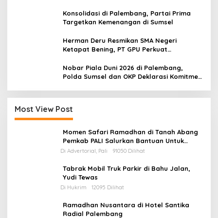
Konsolidasi di Palembang, Partai Prima
Targetkan Kemenangan di Sumsel
Herman Deru Resmikan SMA Negeri
Ketapat Bening, PT GPU Perkuat
Pemerataan Pendidikan di Muratara
Nobar Piala Duni 2026 di Palembang,
Polda Sumsel dan OKP Deklarasi Komitmen
Jaga Kamtibmas
Most View Post
Momen Safari Ramadhan di Tanah Abang
Pemkab PALI Salurkan Bantuan Untuk
Mesjid
Di Advertorial, Pali
91050 Dilihat
Tabrak Mobil Truk Parkir di Bahu Jalan,
Yudi Tewas
Di Hukrim
12095 Dilihat
Ramadhan Nusantara di Hotel Santika
Radial Palembang