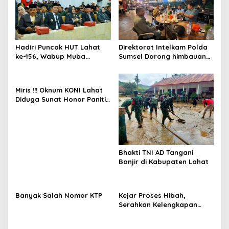
s
Hadiri Puncak HUT Lahat
Direktorat Intelkam Polda
ke-156, Wabup Muba
Sumsel Dorong himbauan
Rohman dan Ketua DPRD
dan Koordinasi untuk Aksi
MUBA Sampaikan Ucapan
Damai Honorer
Selamat
Miris !!! Oknum KONI Lahat
Diduga Sunat Honor Panitia
Porprov
Bhakti TNI AD Tangani
Banjir di Kabupaten Lahat
Banyak Salah Nomor KTP
Kejar Proses Hibah,
Serahkan Kelengkapan
Administrasi