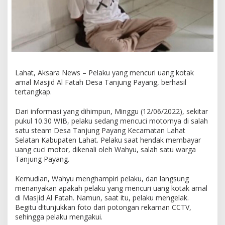
t
a
k
A
m
a
l
M
Lahat, Aksara News – Pelaku yang mencuri uang kotak
a
amal Masjid Al Fatah Desa Tanjung Payang, berhasil
s
tertangkap.
j
i
Dari informasi yang dihimpun, Minggu (12/06/2022), sekitar
d
pukul 10.30 WIB, pelaku sedang mencuci motornya di salah
D
satu steam Desa Tanjung Payang Kecamatan Lahat
i
a
Selatan Kabupaten Lahat. Pelaku saat hendak membayar
m
uang cuci motor, dikenali oleh Wahyu, salah satu warga
a
Tanjung Payang.
n
k
Kemudian, Wahyu menghampiri pelaku, dan langsung
a
menanyakan apakah pelaku yang mencuri uang kotak amal
n
di Masjid Al Fatah. Namun, saat itu, pelaku mengelak.
Begitu d!tunjukkan foto dari potongan rekaman CCTV,
sehingga pelaku mengakui.