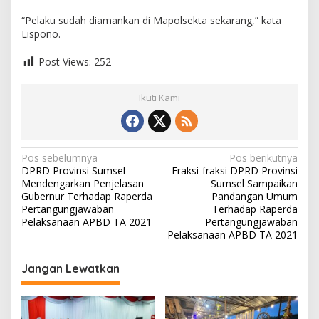
“Pelaku sudah diamankan di Mapolsekta sekarang,” kata
Lispono.
Post Views:
252
Ikuti Kami
N
Pos sebelumnya
Pos berikutnya
DPRD Provinsi Sumsel
Fraksi-fraksi DPRD Provinsi
a
Mendengarkan Penjelasan
Sumsel Sampaikan
v
Gubernur Terhadap Raperda
Pandangan Umum
i
Pertangungjawaban
Terhadap Raperda
Pelaksanaan APBD TA 2021
Pertangungjawaban
g
Pelaksanaan APBD TA 2021
a
s
Jangan Lewatkan
i
p
o