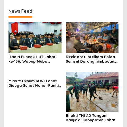
News Feed
Hadiri Puncak HUT Lahat
Direktorat Intelkam Polda
ke-156, Wabup Muba
Sumsel Dorong himbauan
Rohman dan Ketua DPRD
dan Koordinasi untuk Aksi
MUBA Sampaikan Ucapan
Damai Honorer
Selamat
Miris !!! Oknum KONI Lahat
Diduga Sunat Honor Panitia
Porprov
Bhakti TNI AD Tangani
Banjir di Kabupaten Lahat