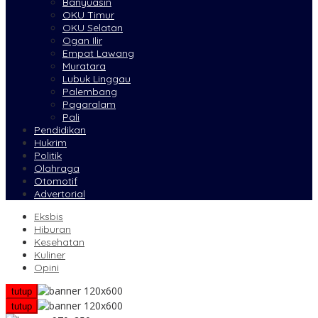
Banyuasin
OKU Timur
OKU Selatan
Ogan Ilir
Empat Lawang
Muratara
Lubuk Linggau
Palembang
Pagaralam
Pali
Pendidikan
Hukrim
Politik
Olahraga
Otomotif
Advertorial
Eksbis
Hiburan
Kesehatan
Kuliner
Opini
tutup
tutup