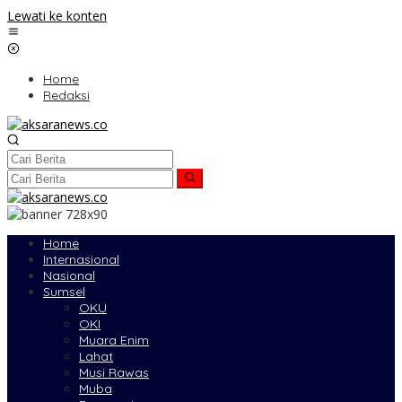
Lewati ke konten
Home
Redaksi
Home
Internasional
Nasional
Sumsel
OKU
OKI
Muara Enim
Lahat
Musi Rawas
Muba