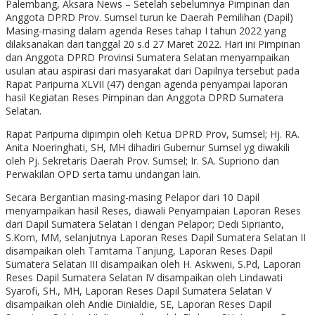
Palembang, Aksara News – Setelah sebelumnya Pimpinan dan
Anggota DPRD Prov. Sumsel turun ke Daerah Pemilihan (Dapil)
Masing-masing dalam agenda Reses tahap I tahun 2022 yang
dilaksanakan dari tanggal 20 s.d 27 Maret 2022. Hari ini Pimpinan
dan Anggota DPRD Provinsi Sumatera Selatan menyampaikan
usulan atau aspirasi dari masyarakat dari Dapilnya tersebut pada
Rapat Paripurna XLVII (47) dengan agenda penyampai laporan
hasil Kegiatan Reses Pimpinan dan Anggota DPRD Sumatera
Selatan.
Rapat Paripurna dipimpin oleh Ketua DPRD Prov, Sumsel; Hj. RA.
Anita Noeringhati, SH, MH dihadiri Gubernur Sumsel yg diwakili
oleh Pj. Sekretaris Daerah Prov. Sumsel; Ir. SA. Supriono dan
Perwakilan OPD serta tamu undangan lain.
Secara Bergantian masing-masing Pelapor dari 10 Dapil
menyampaikan hasil Reses, diawali Penyampaian Laporan Reses
dari Dapil Sumatera Selatan I dengan Pelapor; Dedi Siprianto,
S.Kom, MM, selanjutnya Laporan Reses Dapil Sumatera Selatan II
disampaikan oleh Tamtama Tanjung, Laporan Reses Dapil
Sumatera Selatan III disampaikan oleh H. Askweni, S.Pd, Laporan
Reses Dapil Sumatera Selatan IV disampaikan oleh Lindawati
Syarofi, SH., MH, Laporan Reses Dapil Sumatera Selatan V
disampaikan oleh Andie Dinialdie, SE, Laporan Reses Dapil