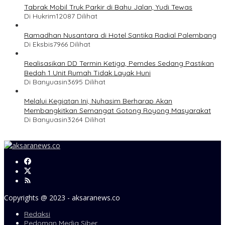
Tabrak Mobil Truk Parkir di Bahu Jalan, Yudi Tewas
Di Hukrim
12087 Dilihat
Ramadhan Nusantara di Hotel Santika Radial Palembang
Di Eksbis
7966 Dilihat
Realisasikan DD Termin Ketiga, Pemdes Sedang Pastikan
Bedah 1 Unit Rumah Tidak Layak Huni
Di Banyuasin
3695 Dilihat
Melalui Kegiatan Ini, Nuhasim Berharap Akan
Membangkitkan Semangat Gotong Royong Masyarakat
Di Banyuasin
3264 Dilihat
Copyrights @ 2023 - aksaranews.co
Redaksi
Pedoman Media Siber